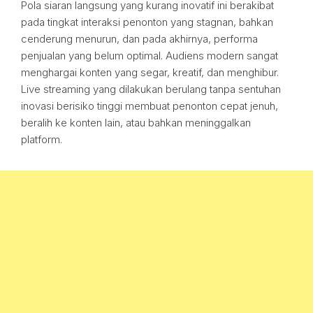
Pola siaran langsung yang kurang inovatif ini berakibat
pada tingkat interaksi penonton yang stagnan, bahkan
cenderung menurun, dan pada akhirnya, performa
penjualan yang belum optimal. Audiens modern sangat
menghargai konten yang segar, kreatif, dan menghibur.
Live streaming yang dilakukan berulang tanpa sentuhan
inovasi berisiko tinggi membuat penonton cepat jenuh,
beralih ke konten lain, atau bahkan meninggalkan
platform.