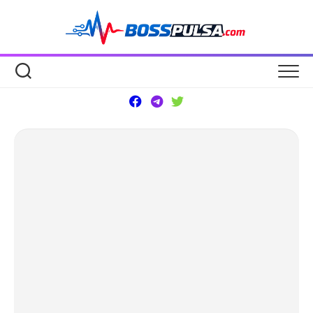
Skip
to
content