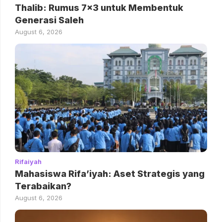
Thalib: Rumus 7×3 untuk Membentuk
Generasi Saleh
August 6, 2026
Rifaiyah
Mahasiswa Rifa’iyah: Aset Strategis yang
Terabaikan?
August 6, 2026