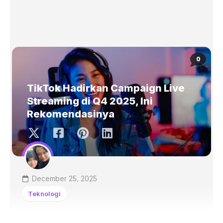
0
TikTok Hadirkan Campaign Live
Streaming di Q4 2025, Ini
Rekomendasinya
December 25, 2025
Teknologi