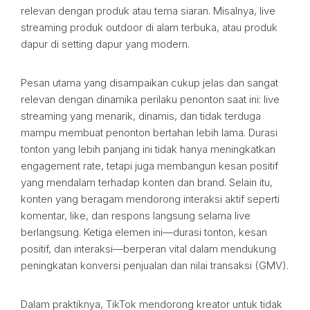
relevan dengan produk atau tema siaran. Misalnya, live
streaming produk outdoor di alam terbuka, atau produk
dapur di setting dapur yang modern.
Pesan utama yang disampaikan cukup jelas dan sangat
relevan dengan dinamika perilaku penonton saat ini: live
streaming yang menarik, dinamis, dan tidak terduga
mampu membuat penonton bertahan lebih lama. Durasi
tonton yang lebih panjang ini tidak hanya meningkatkan
engagement rate, tetapi juga membangun kesan positif
yang mendalam terhadap konten dan brand. Selain itu,
konten yang beragam mendorong interaksi aktif seperti
komentar, like, dan respons langsung selama live
berlangsung. Ketiga elemen ini—durasi tonton, kesan
positif, dan interaksi—berperan vital dalam mendukung
peningkatan konversi penjualan dan nilai transaksi (GMV).
Dalam praktiknya, TikTok mendorong kreator untuk tidak