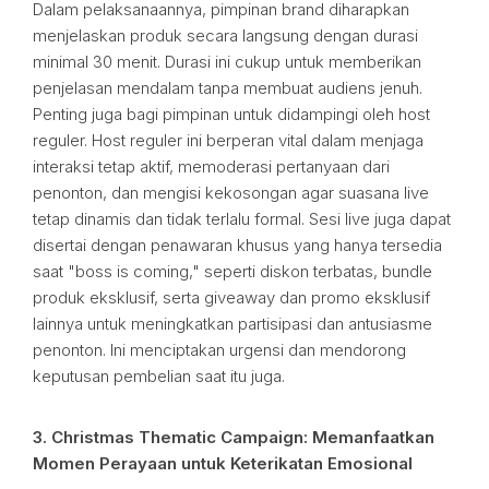
Dalam pelaksanaannya, pimpinan brand diharapkan
menjelaskan produk secara langsung dengan durasi
minimal 30 menit. Durasi ini cukup untuk memberikan
penjelasan mendalam tanpa membuat audiens jenuh.
Penting juga bagi pimpinan untuk didampingi oleh host
reguler. Host reguler ini berperan vital dalam menjaga
interaksi tetap aktif, memoderasi pertanyaan dari
penonton, dan mengisi kekosongan agar suasana live
tetap dinamis dan tidak terlalu formal. Sesi live juga dapat
disertai dengan penawaran khusus yang hanya tersedia
saat "boss is coming," seperti diskon terbatas, bundle
produk eksklusif, serta giveaway dan promo eksklusif
lainnya untuk meningkatkan partisipasi dan antusiasme
penonton. Ini menciptakan urgensi dan mendorong
keputusan pembelian saat itu juga.
3. Christmas Thematic Campaign: Memanfaatkan
Momen Perayaan untuk Keterikatan Emosional