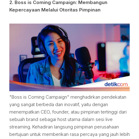
2. Boss is Coming Campaign: Membangun
Kepercayaan Melalui Otoritas Pimpinan
"Boss is Coming Campaign" menghadirkan pendekatan
yang sangat berbeda dan inovatif, yaitu dengan
menempatkan CEO, founder, atau pimpinan tertinggi dari
sebuah brand sebagai host utama dalam sesi live
streaming. Kehadiran langsung pimpinan perusahaan
bertujuan untuk memberikan rasa percaya yang jauh lebih