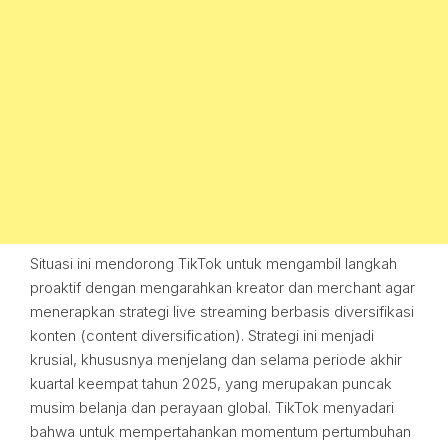
Situasi ini mendorong TikTok untuk mengambil langkah
proaktif dengan mengarahkan kreator dan merchant agar
menerapkan strategi live streaming berbasis diversifikasi
konten (content diversification). Strategi ini menjadi
krusial, khususnya menjelang dan selama periode akhir
kuartal keempat tahun 2025, yang merupakan puncak
musim belanja dan perayaan global. TikTok menyadari
bahwa untuk mempertahankan momentum pertumbuhan