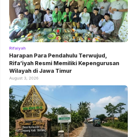
Rifaiyah
Harapan Para Pendahulu Terwujud,
Rifa’iyah Resmi Memiliki Kepengurusan
Wilayah di Jawa Timur
August 3, 2026