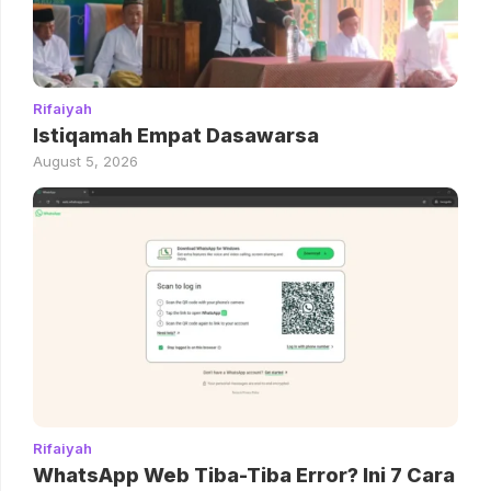
Rifaiyah
Istiqamah Empat Dasawarsa
August 5, 2026
Rifaiyah
WhatsApp Web Tiba-Tiba Error? Ini 7 Cara