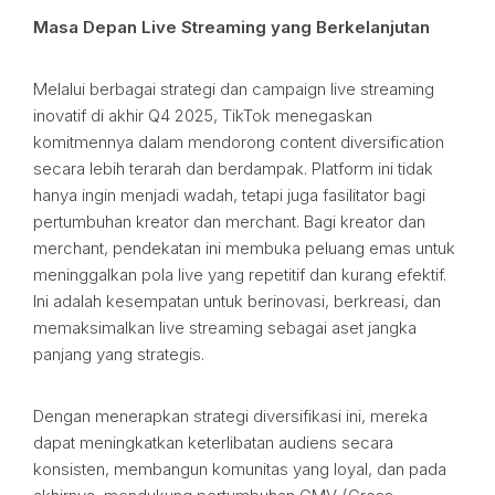
Masa Depan Live Streaming yang Berkelanjutan
Melalui berbagai strategi dan campaign live streaming
inovatif di akhir Q4 2025, TikTok menegaskan
komitmennya dalam mendorong content diversification
secara lebih terarah dan berdampak. Platform ini tidak
hanya ingin menjadi wadah, tetapi juga fasilitator bagi
pertumbuhan kreator dan merchant. Bagi kreator dan
merchant, pendekatan ini membuka peluang emas untuk
meninggalkan pola live yang repetitif dan kurang efektif.
Ini adalah kesempatan untuk berinovasi, berkreasi, dan
memaksimalkan live streaming sebagai aset jangka
panjang yang strategis.
Dengan menerapkan strategi diversifikasi ini, mereka
dapat meningkatkan keterlibatan audiens secara
konsisten, membangun komunitas yang loyal, dan pada