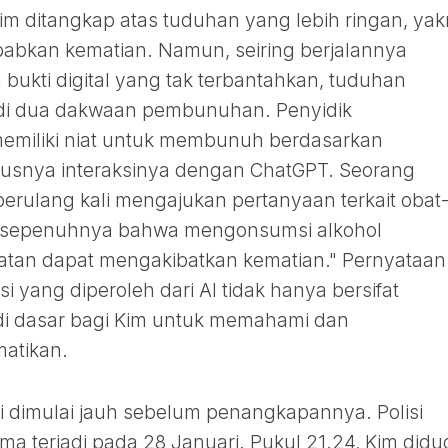
Kim ditangkap atas tuduhan yang lebih ringan, yak
bkan kematian. Namun, seiring berjalannya
ukti digital yang tak terbantahkan, tuduhan
adi dua dakwaan pembunuhan. Penyidik
miliki niat untuk membunuh berdasarkan
hususnya interaksinya dengan ChatGPT. Seorang
erulang kali mengajukan pertanyaan terkait obat
ar sepenuhnya bahwa mengonsumsi alkohol
an dapat mengakibatkan kematian." Pernyataan 
yang diperoleh dari AI tidak hanya bersifat
adi dasar bagi Kim untuk memahami dan
atikan.
ini dimulai jauh sebelum penangkapannya. Polisi
a terjadi pada 28 Januari. Pukul 21.24, Kim didu