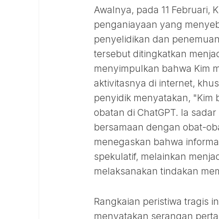
Awalnya, pada 11 Februari, 
penganiayaan yang menyeba
penyelidikan dan penemuan b
tersebut ditingkatkan menj
menyimpulkan bahwa Kim me
aktivitasnya di internet, k
penyidik menyatakan, "Kim b
obatan di ChatGPT. Ia sad
bersamaan dengan obat-obat
menegaskan bahwa informasi 
spekulatif, melainkan menj
melaksanakan tindakan mem
Rangkaian peristiwa tragis 
menyatakan serangan pertam