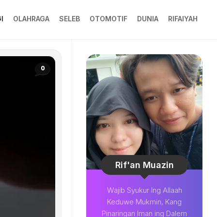
I
OLAHRAGA
SELEB
OTOMOTIF
DUNIA
RIFAIYAH
0
Rif'an Muazin
Wajib Syukur Ing Allaah
Keduwe Mukmin, Kang
Pinaringan Iman ing Dalem