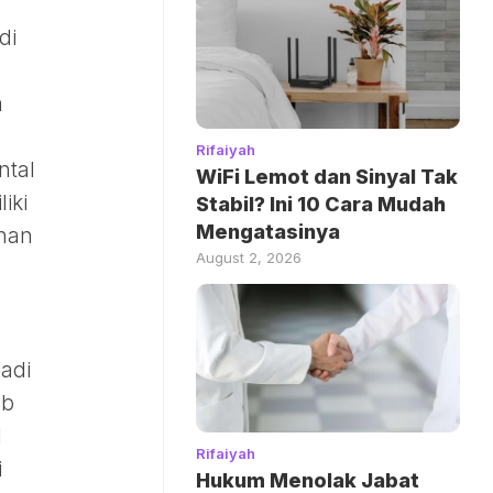
di
a
Rifaiyah
ntal
WiFi Lemot dan Sinyal Tak
iki
Stabil? Ini 10 Cara Mudah
Mengatasinya
nan
August 2, 2026
adi
ab
I
Rifaiyah
i
Hukum Menolak Jabat