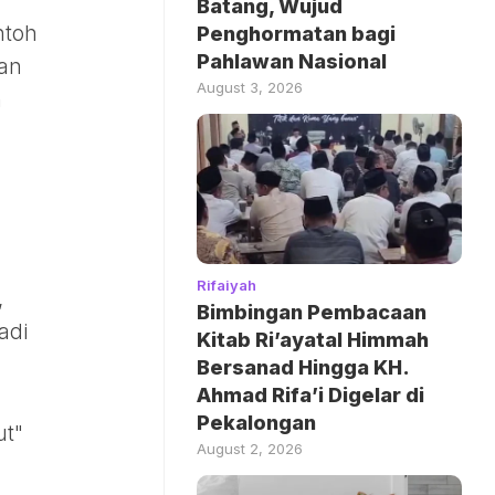
Batang, Wujud
ntoh
Penghormatan bagi
Pahlawan Nasional
dan
August 3, 2026
n
Rifaiyah
,
Bimbingan Pembacaan
adi
Kitab Ri’ayatal Himmah
Bersanad Hingga KH.
Ahmad Rifa’i Digelar di
Pekalongan
ut"
August 2, 2026