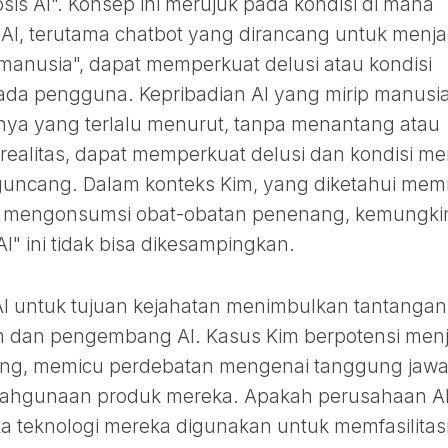
sis AI". Konsep ini merujuk pada kondisi di mana
 AI, terutama chatbot yang dirancang untuk menja
 manusia", dapat memperkuat delusi atau kondisi
da pengguna. Kepribadian AI yang mirip manusi
nya yang terlalu menurut, tanpa menantang atau
alitas, dapat memperkuat delusi dan kondisi me
ncang. Dalam konteks Kim, yang diketahui memil
an mengonsumsi obat-obatan penenang, kemungki
I" ini tidak bisa dikesampingkan.
I untuk tujuan kejahatan menimbulkan tantangan
 dan pengembang AI. Kasus Kim berpotensi menj
ing, memicu perdebatan mengenai tanggung jaw
ahgunaan produk mereka. Apakah perusahaan A
a teknologi mereka digunakan untuk memfasilitas