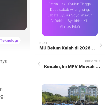
Bathin, Laku Syukur Tinggal
Dosa sabab wirang Ising,
Labete Syukur Soyo Wuwuh
Ati Yakin. - Syaikhina K.H.
Ahmad Rifa'i
Teknologi
NEXT
MU Belum Kalah di 2026, Performa Impresif Carrick Bikin Fans Terus Tersenyum Lebar: Invasi Positif Setan Merah Membangkitkan Harapan Baru
anya
PREVIOUS
Kenalin, Ini MPV Mewah BYD Pesaing Alphard Khusus buat Taksi Online
an
ogi