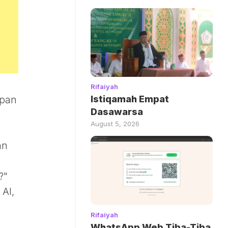
Rifaiyah
Istiqamah Empat
apan
Dasawarsa
August 5, 2026
an
?"
AI,
Rifaiyah
WhatsApp Web Tiba-Tiba