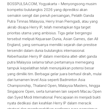
BOSSPULSA.COM, Yogyakarta – Menyongsong musim
kompetisi bulutangkis 2026 yang diprediksi akan
semakin sengit dan penuh persaingan, Pelatih Ganda
Putra Timnas Malaysia, Herry Iman Pierngadi, atau yang
akrab disapa Herry IP, telah menetapkan tiga target
prioritas utama yang ambisius. Tiga gelar bergengsi
tersebut meliputi Kejuaraan Dunia, Asian Games, dan All
England, yang semuanya memiliki sejarah dan prestise
tersendiri dalam dunia bulutangkis internasional.
Keberhasilan Herry IP dalam membina atlet-atlet ganda
putra Malaysia selama tahun pertamanya memegang
tampuk kepelatihan telah menunjukkan potensi besar
yang dimiliki tim. Berbagai gelar juara berhasil diraih, mulai
dari turnamen level Asia seperti Badminton Asia
Championship, Thailand Open, Malaysia Masters, hingga
Singapore Open, serta turnamen lain seperti Macau Open
dan Syed Modi International. Pencapaian ini menjadi bukti
nyata dedikasi dan keahlian Herry IP dalam meracik
strategi dan membangkitkan performa para pemainnya.