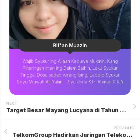
Rif'an Muazin
Wajib Syukur Ing Allaah Keduwe Mukmin, Kang
Pinaringan Iman ing Dalem Bathin, Laku Syukur
Tinggal Dosa sabab wirang Ising, Labete Syukur
Soyo Wuwuh Ati Yakin. - Syaikhina K.H. Ahmad Rifa'i
NEXT
Target Besar Mayang Lucyana di Tahun 2026
PREVIOUS
TelkomGroup Hadirkan Jaringan Telekomunikasi di Huntara Aceh Tamiang