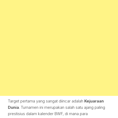
Target pertama yang sangat diincar adalah
Kejuaraan
Dunia
. Turnamen ini merupakan salah satu ajang paling
prestisius dalam kalender BWF, di mana para