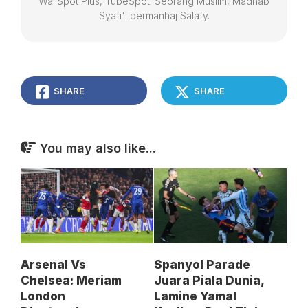
WallSpot Plus, TubeSpot. Seorang Muslim, Madhab
Syafi'i bermanhaj Salafy.
SHARE
SHARE
You may also like...
Arsenal Vs
Spanyol Parade
Chelsea: Meriam
Juara Piala Dunia,
London
Lamine Yamal