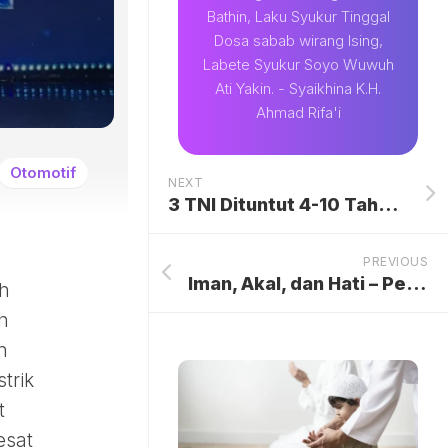
Bathin, Laku Syukur Tinggal
Dosa sabab wirang Ising,
Labete Syukur Soyo Wuwuh
Ati Yakin. - Syaikhina K.H.
Ahmad Rifa'i
Otomotif
NEXT
3 TNI Dituntut 4-10 Tahun Bui Kasus Pembunuhan Kacab Bank, Keluarga Korban Ungkap Kekecewaan Mendalam Atas Tuntutan Oditur Militer.
PREVIOUS
Iman, Akal, dan Hati – Perjalanan Menemukan Kebenaran yang Membebaskan
ah
h
n
trik
t
esat