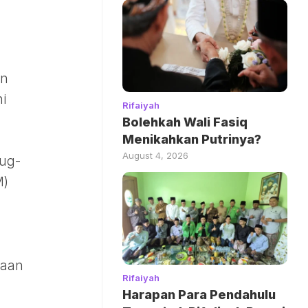
an
i
Rifaiyah
Bolehkah Wali Fasiq
Menikahkan Putrinya?
August 4, 2026
lug-
M)
raan
Rifaiyah
Harapan Para Pendahulu