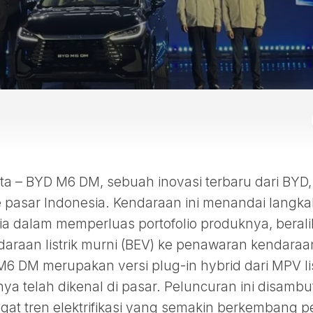
 – BYD M6 DM, sebuah inovasi terbaru dari BYD,
e pasar Indonesia. Kendaraan ini menandai langk
ia dalam memperluas portofolio produknya, berali
daraan listrik murni (BEV) ke penawaran kendaraa
M6 DM merupakan versi plug-in hybrid dari MPV lis
ya telah dikenal di pasar. Peluncuran ini disambu
at tren elektrifikasi yang semakin berkembang p