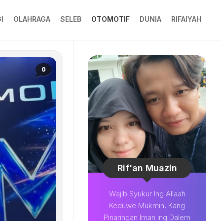
I
OLAHRAGA
SELEB
OTOMOTIF
DUNIA
RIFAIYAH
0
Rif'an Muazin
Wajib Syukur Ing Allaah
Keduwe Mukmin, Kang
Pinaringan Iman ing Dalem