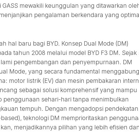
ari GASS mewakili keunggulan yang ditawarkan ole
 menjanjikan pengalaman berkendara yang optima
lah hal baru bagi BYD. Konsep Dual Mode (DM)
 pada tahun 2008 melalui model BYD F3 DM. Sejak 
mengalami pengembangan dan penyempurnaan. DM
Dual Mode, yang secara fundamental menggabun
 motor listrik (EV) dan mesin pembakaran intern
irancang sebagai solusi komprehensif yang mampu
o penggunaan sehari-hari tanpa menimbulkan
ngkauan tempuh. Dengan mengadopsi pendekatan
tric-based), teknologi DM memprioritaskan penggun
akan, menjadikannya pilihan yang lebih efisien da