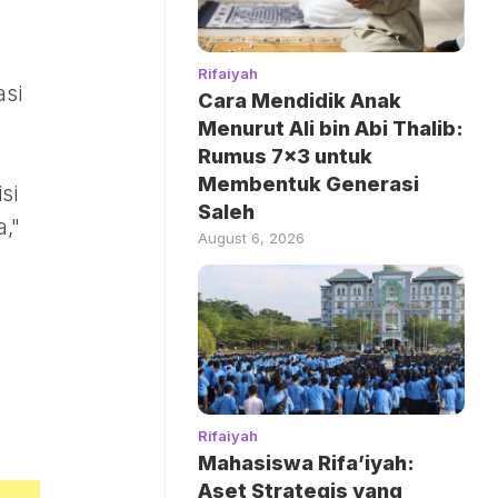
Rifaiyah
asi
Cara Mendidik Anak
Menurut Ali bin Abi Thalib:
Rumus 7×3 untuk
Membentuk Generasi
si
Saleh
,"
August 6, 2026
Rifaiyah
Mahasiswa Rifa’iyah:
Aset Strategis yang