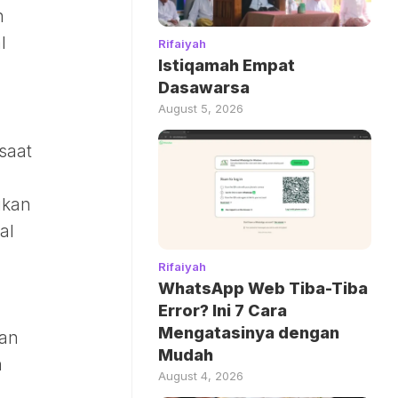
h
l
Rifaiyah
Istiqamah Empat
Dasawarsa
August 5, 2026
saat
gkan
al
Rifaiyah
WhatsApp Web Tiba-Tiba
Error? Ini 7 Cara
Mengatasinya dengan
aan
Mudah
n
August 4, 2026