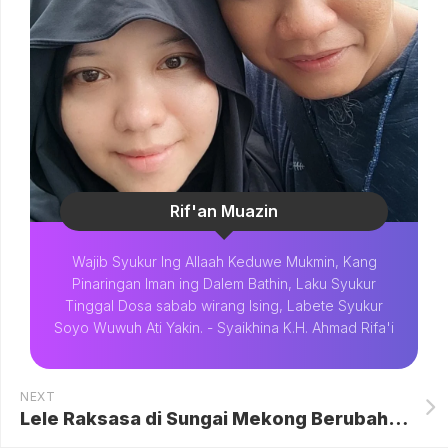
Rif'an Muazin
Wajib Syukur Ing Allaah Keduwe Mukmin, Kang
Pinaringan Iman ing Dalem Bathin, Laku Syukur
Tinggal Dosa sabab wirang Ising, Labete Syukur
Soyo Wuwuh Ati Yakin. - Syaikhina K.H. Ahmad Rifa'i
NEXT
Lele Raksasa di Sungai Mekong Berubah Bentuk, Ilmuwan Khawatir