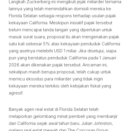
Langkah Zuckerberg ini mengikuti jejak miliarder ternama
lainnya yang telah memindahkan domisili mereka ke
Florida Selatan sebagai respons terhadap usulan pajak
kekayaan California. Meskipun inisiatif pajak tersebut
belum mencapai tanda tangan yang diperlukan untuk
masuk surat suara, proposal itu akan mengenakan pajak
satu kali sebesar 5% atas kekayaan penduduk California
yang asetnya melebihi USD 1 miliar. Jika disetujui, siapa
pun yang berstatus penduduk California pada 1 Januari
2026 akan dikenakan pajak tersebut. Ancaman ini,
sekalipun masih berupa proposal, telah cukup untuk
memicu eksodus para miliarder yang tidak ingin
kekayaan mereka terkikis oleh kebijakan fiskal yang
agresif.
Banyak agen real estat di Florida Selatan telah
melaporkan gelombang minat pembeli yang membanjir
dari California sejak awal tahun baru. Julian Johnston,
pialang real estat mewah dari The Corcoran Group,