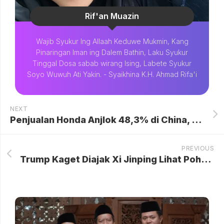
Rif'an Muazin
Wajib Syukur Ing Allaah Keduwe Mukmin, Kang
Pinaringan Iman ing Dalem Bathin, Laku Syukur
Tinggal Dosa sabab wirang Ising, Labete Syukur
Soyo Wuwuh Ati Yakin. - Syaikhina K.H. Ahmad Rifa'i
NEXT
Penjualan Honda Anjlok 48,3% di China, Model-Model Ini Terancam Disuntik Mati dan Pabrik Ditutup
PREVIOUS
Trump Kaget Diajak Xi Jinping Lihat Pohon Berusia Ratusan Tahun