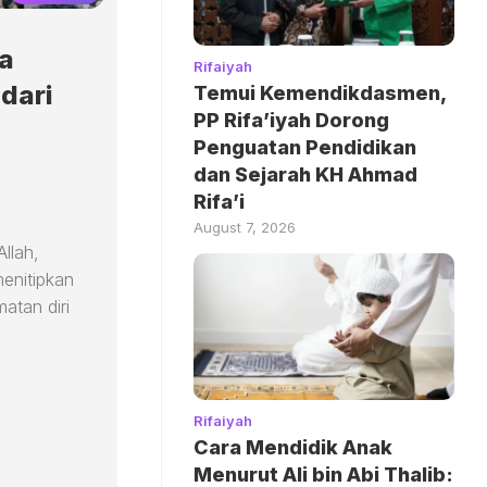
a
Rifaiyah
dari
Temui Kemendikdasmen,
PP Rifa’iyah Dorong
Penguatan Pendidikan
dan Sejarah KH Ahmad
Rifa’i
August 7, 2026
llah,
menitipkan
atan diri
Rifaiyah
Cara Mendidik Anak
Menurut Ali bin Abi Thalib: