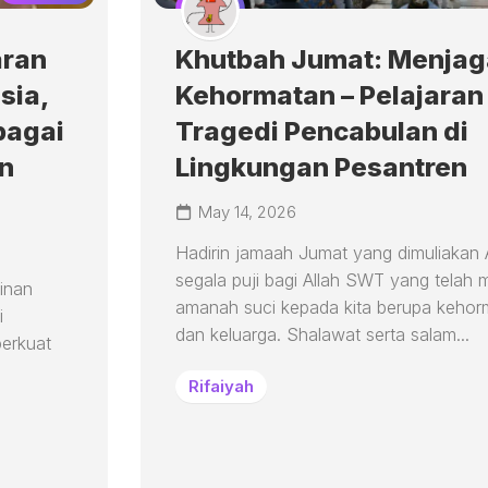
aran
Khutbah Jumat: Menjag
sia,
Kehormatan – Pelajaran 
bagai
Tragedi Pencabulan di
n
Lingkungan Pesantren
May 14, 2026
Hadirin jamaah Jumat yang dimuliakan A
segala puji bagi Allah SWT yang telah 
inan
amanah suci kepada kita berupa kehorm
i
dan keluarga. Shalawat serta salam...
perkuat
Rifaiyah