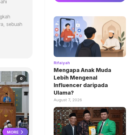
ahi
ngkah
ya, sebuah
Rifaiyah
Mengapa Anak Muda
Lebih Mengenal
0
Influencer daripada
Ulama?
August 7, 2026
MORE