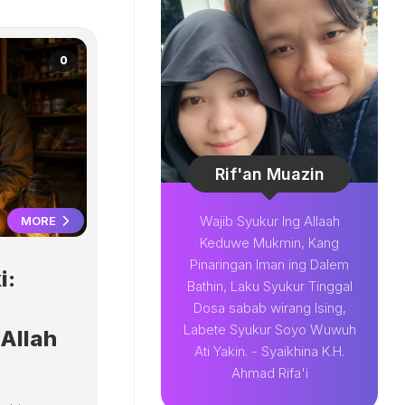
0
Rif'an Muazin
Wajib Syukur Ing Allaah
MORE
Keduwe Mukmin, Kang
Pinaringan Iman ing Dalem
i:
Bathin, Laku Syukur Tinggal
Dosa sabab wirang Ising,
Labete Syukur Soyo Wuwuh
Allah
Ati Yakin. - Syaikhina K.H.
Ahmad Rifa'i