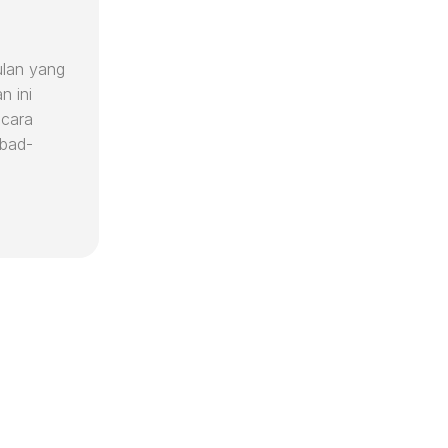
lan yang
n ini
ecara
abad-