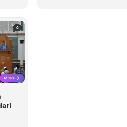
0
MORE
a
dari