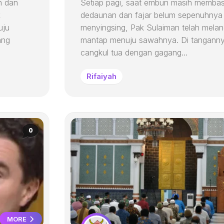
h dan
Setiap pagi, saat embun masih membas
k
dedaunan dan fajar belum sepenuhnya
uju
menyingsing, Pak Sulaiman telah mela
ang
mantap menuju sawahnya. Di tangann
cangkul tua dengan gagang...
Rifaiyah
0
MORE