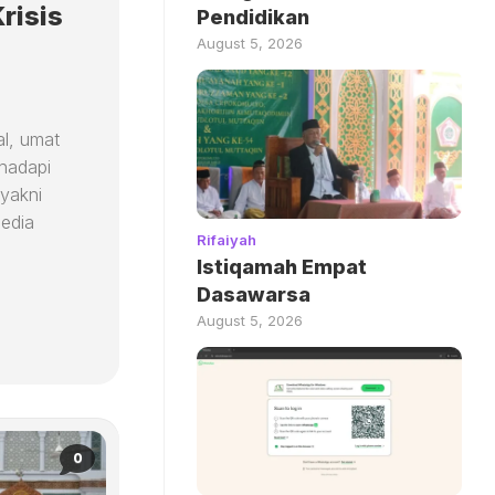
risis
Pendidikan
August 5, 2026
al, umat
ghadapi
 yakni
edia
Rifaiyah
Istiqamah Empat
Dasawarsa
August 5, 2026
0