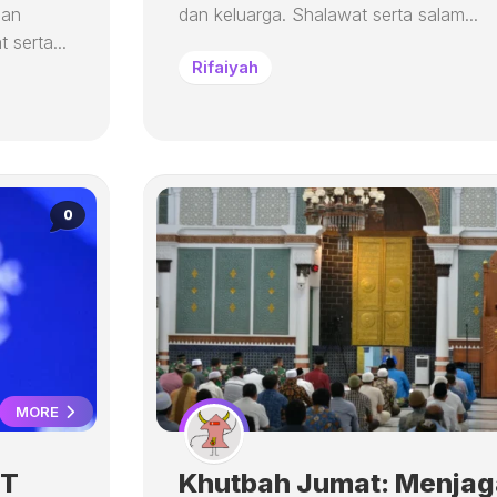
dan
dan keluarga. Shalawat serta salam...
 serta...
Rifaiyah
0
MORE
TT
Khutbah Jumat: Menjag