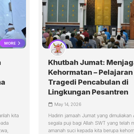
MORE
a
Khutbah Jumat: Menjag
Kehormatan – Pelajaran 
ma
Tragedi Pencabulan di
Lingkungan Pesantren
May 14, 2026
ilah kita
Hadirin jamaah Jumat yang dimuliakan A
pada
segala puji bagi Allah SWT yang telah 
kwa,
amanah suci kepada kita berupa kehorm