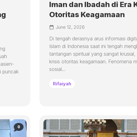
Iman dan Ibadah di Era K
ng
Otoritas Keagamaan
June 12, 2026
Di tengah derasnya arus informasi digit
Islam di Indonesia saat ini tengah men
ang
tantangan spiritual yang sangat krusial,
buah
krisis otoritas keagamaan. Fenomena m
pasien-
sosial...
i puncak
Rifaiyah
0