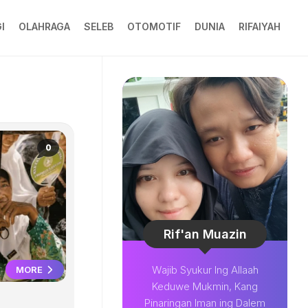
I
OLAHRAGA
SELEB
OTOMOTIF
DUNIA
RIFAIYAH
0
Rif'an Muazin
Wajib Syukur Ing Allaah
MORE
Keduwe Mukmin, Kang
Pinaringan Iman ing Dalem