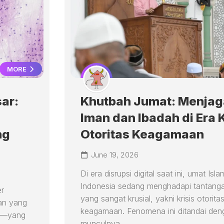
MORE
ar:
Khutbah Jumat: Menjag
Iman dan Ibadah di Era K
ng
Otoritas Keagamaan
June 19, 2026
Di era disrupsi digital saat ini, umat Isla
Indonesia sedang menghadapi tantangan
er
yang sangat krusial, yakni krisis otorita
an yang
keagamaan. Fenomena ini ditandai den
da—yang
munculnya...