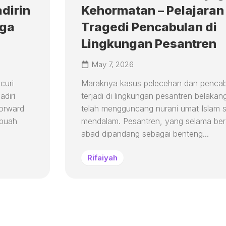
dirin
Kehormatan – Pelajaran 
aga
Tragedi Pencabulan di
Lingkungan Pesantren
May 7, 2026
curi
Maraknya kasus pelecehan dan penca
adiri
terjadi di lingkungan pesantren belakang
Forward
telah mengguncang nurani umat Islam 
ebuah
mendalam. Pesantren, yang selama be
abad dipandang sebagai benteng...
Rifaiyah