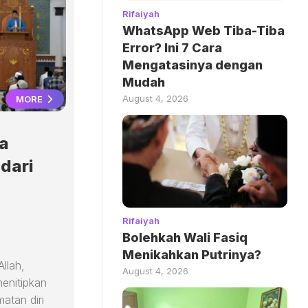
Rifaiyah
WhatsApp Web Tiba-Tiba
Error? Ini 7 Cara
Mengatasinya dengan
Mudah
August 4, 2026
MORE
a
dari
Rifaiyah
Bolehkah Wali Fasiq
Menikahkan Putrinya?
llah,
August 4, 2026
menitipkan
atan diri