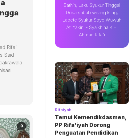
ga
Bathin, Laku Syukur Tinggal
ingga
Dosa sabab wirang Ising,
Labete Syukur Soyo Wuwuh
Ati Yakin. - Syaikhina K.H.
Ahmad Rifa'i
d Rifa’i
s Said
 cakrawala
isasi
Rifaiyah
Temui Kemendikdasmen,
PP Rifa’iyah Dorong
0
Penguatan Pendidikan