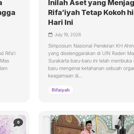
a
Inilah Aset yang Menja
ingga
Rifa’iyah Tetap Kokoh h
Hari Ini
July 19, 2026
Simposium Nasional Pemikiran KH Ahma
 Rifa’i
yang diselenggarakan di UIN Raden Ma
 Mas
Surakarta baru-baru ini telah membuka
alam
baru mengenai ketahanan sebuah organ
keagamaan di...
Rifaiyah
0