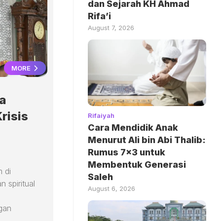
dan Sejarah KH Ahmad
Rifa’i
August 7, 2026
MORE
a
risis
Rifaiyah
Cara Mendidik Anak
Menurut Ali bin Abi Thalib:
Rumus 7×3 untuk
Membentuk Generasi
m di
Saleh
 spiritual
August 6, 2026
s
gan