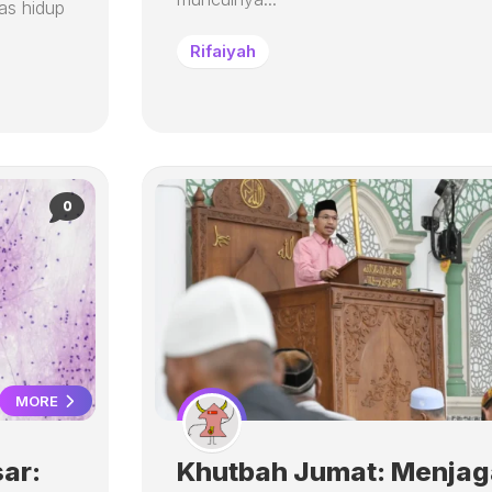
as hidup
Rifaiyah
0
MORE
ar:
Khutbah Jumat: Menjag