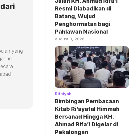
Jalan KH. Ahmad Rifa’i
dari
Resmi Diabadikan di
Batang, Wujud
Penghormatan bagi
Pahlawan Nasional
August 3, 2026
bulan yang
an ini
secara
rabad-
Rifaiyah
Bimbingan Pembacaan
Kitab Ri’ayatal Himmah
Bersanad Hingga KH.
Ahmad Rifa’i Digelar di
Pekalongan