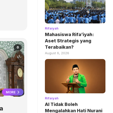
Rifaiyah
Mahasiswa Rifa’iyah:
Aset Strategis yang
Terabaikan?
0
August 6, 2026
MORE
Rifaiyah
AI Tidak Boleh
a
Mengalahkan Hati Nurani