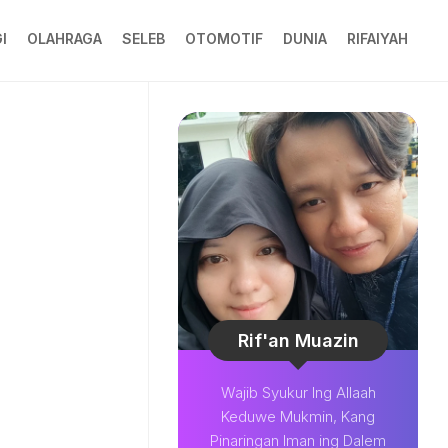
I
OLAHRAGA
SELEB
OTOMOTIF
DUNIA
RIFAIYAH
Rif'an Muazin
Wajib Syukur Ing Allaah
Keduwe Mukmin, Kang
Pinaringan Iman ing Dalem