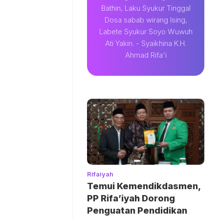
Bathin, Laku Syukur Tinggal
Dosa sabab wirang Ising,
Labete Syukur Soyo Wuwuh
Ati Yakin. - Syaikhina K.H.
Ahmad Rifa'i
Rifaiyah
Temui Kemendikdasmen,
PP Rifa’iyah Dorong
Penguatan Pendidikan