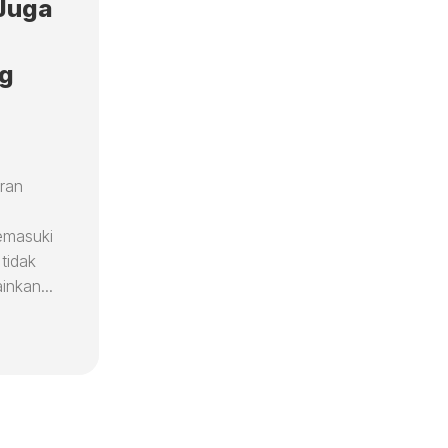
 Juga
ng
Iran
emasuki
tidak
nkan...