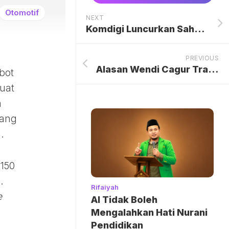
Otomotif
NEXT
Komdigi Luncurkan Sahabat AI Berbasis Lokal: Lompatan Digital untuk Indonesia
PREVIOUS
Alasan Wendi Cagur Transplantasi Rambut: Bukan Gaya Tapi Faktor Kesehatan!
bot
uat
n
dang
.
R150
.
Rifaiyah
e
AI Tidak Boleh
Mengalahkan Hati Nurani
Pendidikan