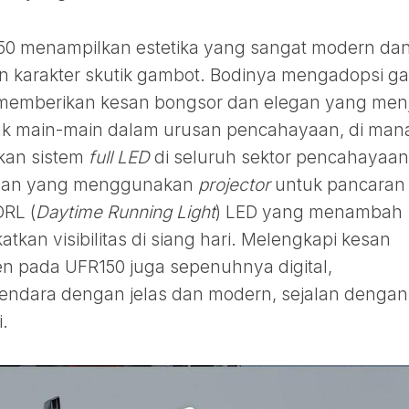
R150 menampilkan estetika yang sangat modern da
n karakter skutik gambot. Bodinya mengadopsi ga
 memberikan kesan bongsor dan elegan yang men
 tidak main-main dalam urusan pencahayaan, di man
kan sistem
full LED
di seluruh sektor pencahayaan
epan yang menggunakan
projector
untuk pancaran
DRL (
Daytime Running Light
) LED yang menambah
atkan visibilitas di siang hari. Melengkapi kesan
n pada UFR150 juga sepenuhnya digital,
endara dengan jelas dan modern, sejalan dengan
i.