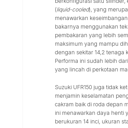
berkonfigurasi satu silinder
(
liquid-cooled
), yang merupa
menawarkan keseimbangan an
bakarnya menggunakan teknol
pembakaran yang lebih sempu
maksimum yang mampu dihasi
dengan sekitar 14,2 tenaga 
Performa ini sudah lebih d
yang lincah di perkotaan m
Suzuki UFR150 juga tidak ke
menjamin keselamatan penge
cakram baik di roda depan
ini menawarkan daya henti 
berukuran 14 inci, ukuran s