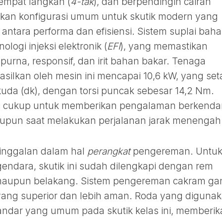
, empat langkah (
4-tak
), dan berpendingin cairan
kan konfigurasi umum untuk skutik modern yang
tara performa dan efisiensi. Sistem suplai bah
ogi injeksi elektronik (
EFI
), yang memastikan
rna, responsif, dan irit bahan bakar. Tenaga
lkan oleh mesin ini mencapai 10,6 kW, yang set
kuda (dk), dengan torsi puncak sebesar 14,2 Nm.
ari cukup untuk memberikan pengalaman berkenda
aupun saat melakukan perjalanan jarak menengah
tinggalan dalam hal
perangkat
pengereman. Untu
ndara, skutik ini sudah dilengkapi dengan rem
 maupun belakang. Sistem pengereman cakram ga
yang superior dan lebih aman. Roda yang diguna
tandar yang umum pada skutik kelas ini, memberi