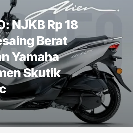
0: NJKB Rp 18
esaing Berat
an Yamaha
en Skutik
c