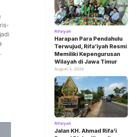
n
ris-
Rifaiyah
jadi
Harapan Para Pendahulu
a
Terwujud, Rifa’iyah Resmi
.
Memiliki Kepengurusan
Wilayah di Jawa Timur
August 3, 2026
Rifaiyah
Jalan KH. Ahmad Rifa’i