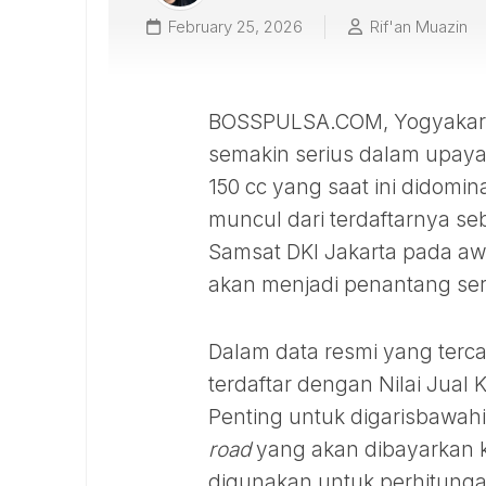
February 25, 2026
Rif'an Muazin
BOSSPULSA.COM, Yogyakarta
semakin serius dalam upay
150 cc yang saat ini didom
muncul dari terdaftarnya s
Samsat DKI Jakarta pada aw
akan menjadi penantang se
Dalam data resmi yang terc
terdaftar dengan Nilai Jual
Penting untuk digarisbawah
road
yang akan dibayarkan 
digunakan untuk perhitunga