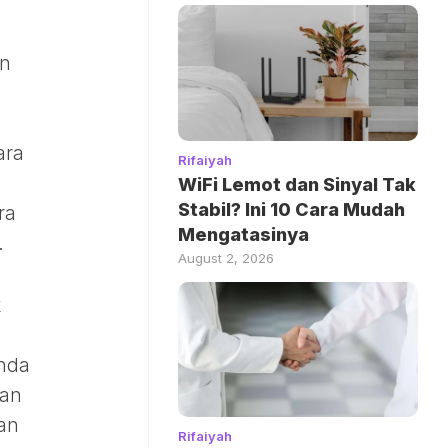
an
ara
Rifaiyah
WiFi Lemot dan Sinyal Tak
Stabil? Ini 10 Cara Mudah
ra
Mengatasinya
.
August 2, 2026
k
nda
kan
kan
Rifaiyah