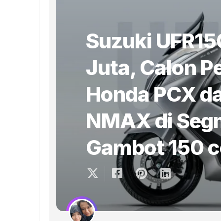
Suzuki UFR15
Juta, Calon P
Honda PCX d
NMAX di Segm
Gambot 150 c