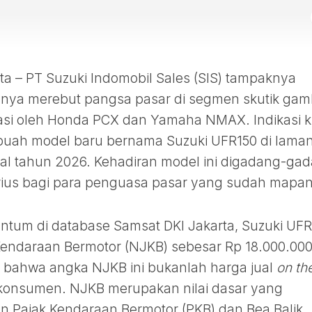
 – PT Suzuki Indomobil Sales (SIS) tampaknya
anya merebut pangsa pasar di segmen skutik gam
inasi oleh Honda PCX dan Yamaha NMAX. Indikasi k
ebuah model baru bernama Suzuki UFR150 di lama
al tahun 2026. Kehadiran model ini digadang-ga
rius bagi para penguasa pasar yang sudah mapan
antum di database Samsat DKI Jakarta, Suzuki UF
 Kendaraan Bermotor (NJKB) sebesar Rp 18.000.000
i bahwa angka NJKB ini bukanlah harga jual
on th
konsumen. NJKB merupakan nilai dasar yang
n Pajak Kendaraan Bermotor (PKB) dan Bea Balik