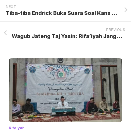
NEXT
Tiba-tiba Endrick Buka Suara Soal Kans Tinggalkan Real Madrid, Masa Depan Sang Bintang Muda Semakin Tak Pasti
PREVIOUS
Wagub Jateng Taj Yasin: Rifa’iyah Jangan Minder, Warisan KH. Ahmad Rifa’i Diakui Nasional
Rifaiyah