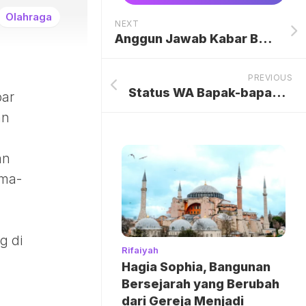
Olahraga
NEXT
Anggun Jawab Kabar Balik Menetap di Indonesia Lagi
PREVIOUS
Status WA Bapak-bapak Ini Absurdnya Kelewatan, Bikin Ngakak!
bar
an
an
ama-
g di
Rifaiyah
Hagia Sophia, Bangunan
Bersejarah yang Berubah
dari Gereja Menjadi