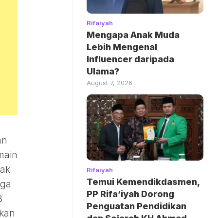
Rifaiyah
Mengapa Anak Muda
Lebih Mengenal
Influencer daripada
Ulama?
August 7, 2026
an
main
dak
Rifaiyah
Temui Kemendikdasmen,
aga
PP Rifa’iyah Dorong
3
Penguatan Pendidikan
akan