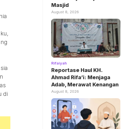
Masjid
August 8, 2026
nia
aku,
ang
Rifaiyah
sia
Reportase Haul KH.
an
Ahmad Rifa’i: Menjaga
Adab, Merawat Kenangan
tas
August 8, 2026
 di