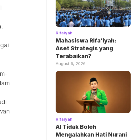
i
.
Rifaiyah
Mahasiswa Rifa’iyah:
gai
Aset Strategis yang
Terabaikan?
August 6, 2026
im-
alam
adi
awan
Rifaiyah
AI Tidak Boleh
Mengalahkan Hati Nurani