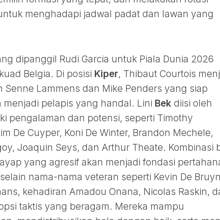
 untuk menghadapi jadwal padat dan lawan yang
ng dipanggil Rudi Garcia untuk Piala Dunia 2026
ad Belgia. Di posisi
Kiper
, Thibaut Courtois menj
eh Senne Lammens dan Mike Penders yang siap
menjadi pelapis yang handal. Lini
Bek
diisi oleh
i pengalaman dan potensi, seperti Timothy
im De Cuyper, Koni De Winter, Brandon Mechele,
y, Joaquin Seys, dan Arthur Theate. Kombinasi 
sayap yang agresif akan menjadi fondasi pertahan
 selain nama-nama veteran seperti Kevin De Bruyn
emans, kehadiran Amadou Onana, Nicolas Raskin, 
psi taktis yang beragam. Mereka mampu