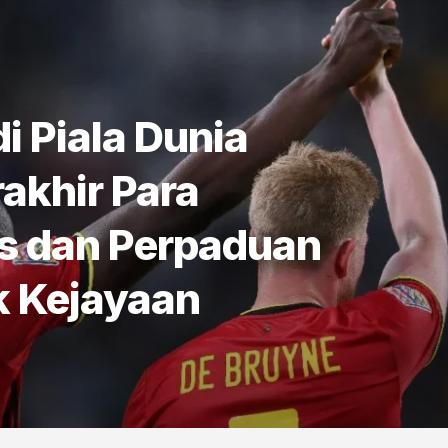
i Piala Dunia
akhir Para
s dan Perpaduan
k Kejayaan