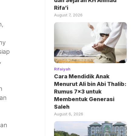
dan Sejarah KH Ahmad
Rifa’i
August 7, 2026
n,
my
siap
,
Rifaiyah
Cara Mendidik Anak
Menurut Ali bin Abi Thalib:
h
Rumus 7×3 untuk
gan
Membentuk Generasi
Saleh
August 6, 2026
dan