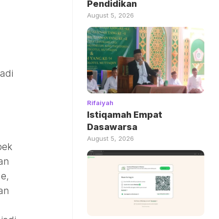
Pendidikan
August 5, 2026
adi
Rifaiyah
Istiqamah Empat
Dasawarsa
August 5, 2026
bek
an
e,
dan