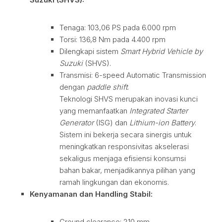
Tenaga: 103,06 PS pada 6.000 rpm
Torsi: 136,8 Nm pada 4.400 rpm
Dilengkapi sistem
Smart Hybrid Vehicle by
Suzuki
(SHVS).
Transmisi: 6-speed Automatic Transmission
dengan
paddle shift
.
Teknologi SHVS merupakan inovasi kunci
yang memanfaatkan
Integrated Starter
Generator
(ISG) dan
Lithium-ion Battery
.
Sistem ini bekerja secara sinergis untuk
meningkatkan responsivitas akselerasi
sekaligus menjaga efisiensi konsumsi
bahan bakar, menjadikannya pilihan yang
ramah lingkungan dan ekonomis.
Kenyamanan dan Handling Stabil:
Ground clearance: 210 mm