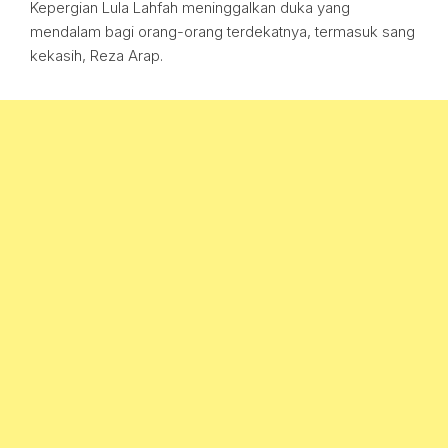
Kepergian Lula Lahfah meninggalkan duka yang
mendalam bagi orang-orang terdekatnya, termasuk sang
kekasih, Reza Arap.