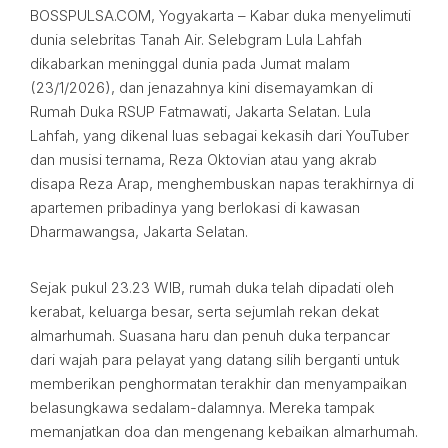
BOSSPULSA.COM, Yogyakarta – Kabar duka menyelimuti
dunia selebritas Tanah Air. Selebgram Lula Lahfah
dikabarkan meninggal dunia pada Jumat malam
(23/1/2026), dan jenazahnya kini disemayamkan di
Rumah Duka RSUP Fatmawati, Jakarta Selatan. Lula
Lahfah, yang dikenal luas sebagai kekasih dari YouTuber
dan musisi ternama, Reza Oktovian atau yang akrab
disapa Reza Arap, menghembuskan napas terakhirnya di
apartemen pribadinya yang berlokasi di kawasan
Dharmawangsa, Jakarta Selatan.
Sejak pukul 23.23 WIB, rumah duka telah dipadati oleh
kerabat, keluarga besar, serta sejumlah rekan dekat
almarhumah. Suasana haru dan penuh duka terpancar
dari wajah para pelayat yang datang silih berganti untuk
memberikan penghormatan terakhir dan menyampaikan
belasungkawa sedalam-dalamnya. Mereka tampak
memanjatkan doa dan mengenang kebaikan almarhumah.