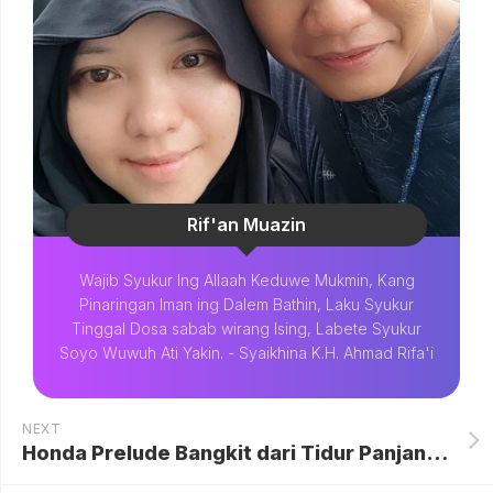
Rif'an Muazin
Wajib Syukur Ing Allaah Keduwe Mukmin, Kang
Pinaringan Iman ing Dalem Bathin, Laku Syukur
Tinggal Dosa sabab wirang Ising, Labete Syukur
Soyo Wuwuh Ati Yakin. - Syaikhina K.H. Ahmad Rifa'i
NEXT
Honda Prelude Bangkit dari Tidur Panjang, Siap Gebrak Pasar Indonesia dengan Teknologi Hybrid dan Harga Menarik di Bawah Rp 1 Miliar