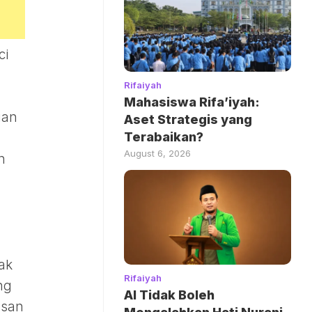
ci
Rifaiyah
Mahasiswa Rifa’iyah:
gan
Aset Strategis yang
Terabaikan?
August 6, 2026
n
n
ak
Rifaiyah
ng
AI Tidak Boleh
usan