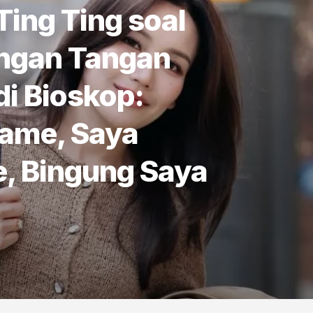
ing Ting soal
ngan Tangan
i Bioskop:
Rame, Saya
, Bingung Saya