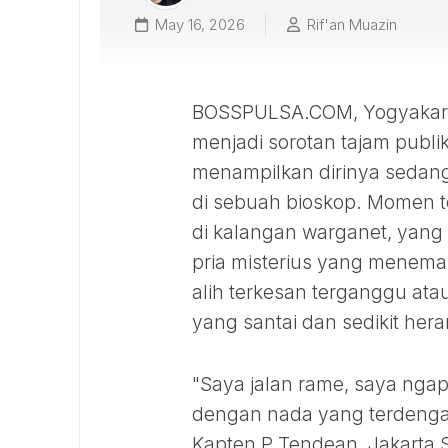
May 16, 2026
Rif'an Muazin
BOSSPULSA.COM, Yogyakarta
menjadi sorotan tajam publi
menampilkan dirinya sedan
di sebuah bioskop. Momen t
di kalangan warganet, yang
pria misterius yang meneman
alih terkesan terganggu ata
yang santai dan sedikit her
"Saya jalan rame, saya ngapa
dengan nada yang terdengar s
Kapten P Tendean, Jakarta S