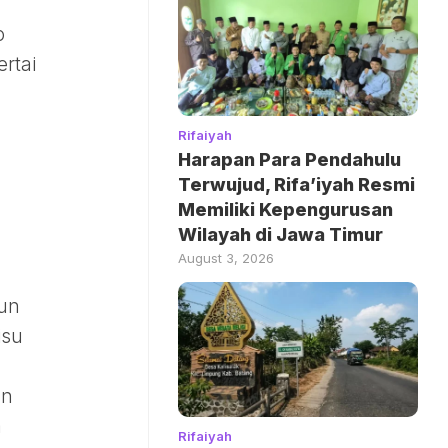
o
rtai
Rifaiyah
Harapan Para Pendahulu
Terwujud, Rifa’iyah Resmi
Memiliki Kepengurusan
Wilayah di Jawa Timur
August 3, 2026
mun
isu
an
a
Rifaiyah