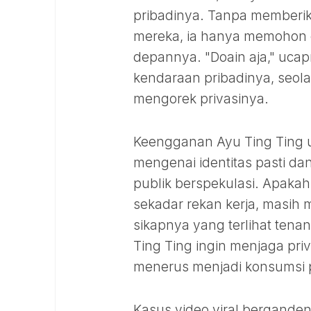
pribadinya. Tanpa memberi
mereka, ia hanya memohon d
depannya. "Doain aja," uca
kendaraan pribadinya, seola
mengorek privasinya.
Keengganan Ayu Ting Ting u
mengenai identitas pasti d
publik berspekulasi. Apakah
sekadar rekan kerja, masih 
sikapnya yang terlihat tena
Ting Ting ingin menjaga pri
menerus menjadi konsumsi 
Kasus video viral berganden