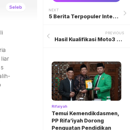
Seleb
NEXT
5 Berita Terpopuler Internasional: Ketegangan Geopolitik hingga Diplomasi Pesawat Boeing
li
PREVIOUS
Hasil Kualifikasi Moto3 Catalunya 2026: Veda Ega Start ke-21, Tantangan Berat di Depan
ia
liar
as
lih-
p
Rifaiyah
Temui Kemendikdasmen,
n
PP Rifa’iyah Dorong
Penguatan Pendidikan