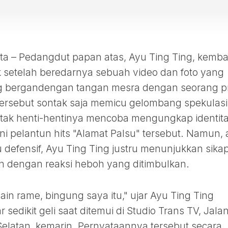
 – Pedangdut papan atas, Ayu Ting Ting, kemba
k setelah beredarnya sebuah video dan foto yang
g bergandengan tangan mesra dengan seorang pr
ersebut sontak saja memicu gelombang spekulasi 
 tak henti-hentinya mencoba mengungkap identit
i pelantun hits "Alamat Palsu" tersebut. Namun, a
u defensif, Ayu Ting Ting justru menunjukkan sika
an dengan reaksi heboh yang ditimbulkan.
in rame, bingung saya itu," ujar Ayu Ting Ting
edikit geli saat ditemui di Studio Trans TV, Jala
elatan, kemarin. Pernyataannya tersebut secara