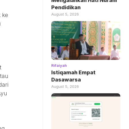
Mengalahkan Hati Nurani
Pendidikan
August 5, 2026
 ke
u
Rifaiyah
t
Istiqamah Empat
atau
Dasawarsa
dari
August 5, 2026
Ayu
s
ng