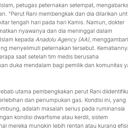
 Islam, petugas peternakan setempat, mengabark
an. "Perut Rani membengkak dan dia dilarikan un
tar tengah hari pada hari Kamis. Namun, dokter
matkan nyawanya dan dia meninggal dalam
l Islam kepada
Anadolu Agency (AA)
, menggambar
ng menyelimuti peternakan tersebut. Kematianny
rapa saat setelah tim medis berusaha
an duka mendalam bagi pemilik dan komunitas 
yebab utama pembengkakan perut Rani diidentifik
erlebihan dan penumpukan gas. Kondisi ini, yang
embung, adalah masalah serius pada ruminansia
ngan kondisi dwarfisme atau kerdil, sistem
al mereka mungkin lebih rentan atau kurang efis