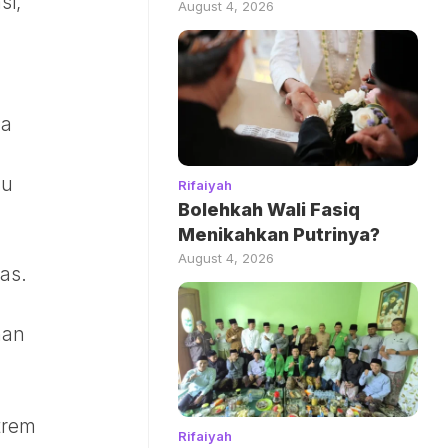
si,
August 4, 2026
Ia
su
Rifaiyah
Bolehkah Wali Fasiq
Menikahkan Putrinya?
August 4, 2026
as.
han
trem
Rifaiyah