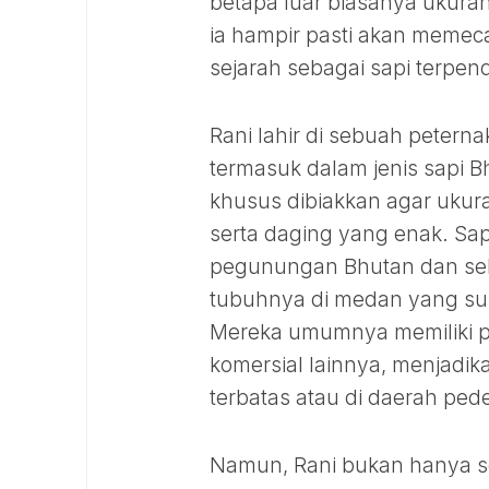
betapa luar biasanya ukuran
ia hampir pasti akan memec
sejarah sebagai sapi terpe
Rani lahir di sebuah peterna
termasuk dalam jenis sapi B
khusus dibiakkan agar uku
serta daging yang enak. Sapi
pegunungan Bhutan dan seb
tubuhnya di medan yang sul
Mereka umumnya memiliki pos
komersial lainnya, menjadik
terbatas atau di daerah ped
Namun, Rani bukan hanya sek