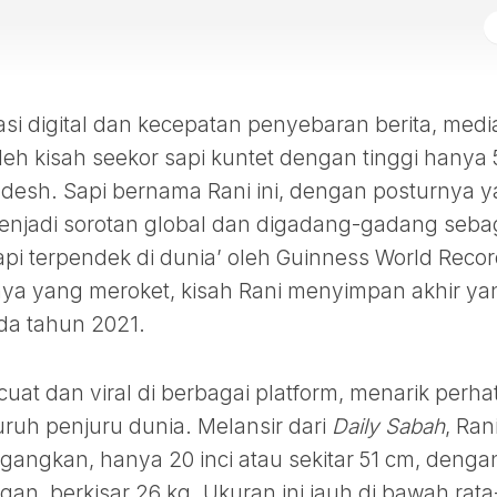
asi digital dan kecepatan penyebaran berita, medi
leh kisah seekor sapi kuntet dengan tinggi hanya 
adesh. Sapi bernama Rani ini, dengan posturnya 
menjadi sorotan global dan digadang-gadang seba
api terpendek di dunia’ oleh Guinness World Recor
snya yang meroket, kisah Rani menyimpan akhir ya
ada tahun 2021.
uat dan viral di berbagai platform, menarik perha
uruh penjuru dunia. Melansir dari
Daily Sabah
, Ran
gangkan, hanya 20 inci atau sekitar 51 cm, denga
an, berkisar 26 kg. Ukuran ini jauh di bawah rata