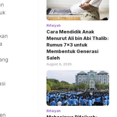
an
tuk
Rifaiyah
Cara Mendidik Anak
kan
Menurut Ali bin Abi Thalib:
a
Rumus 7×3 untuk
Membentuk Generasi
Saleh
yang
August 6, 2026
asi
Rifaiyah
ien