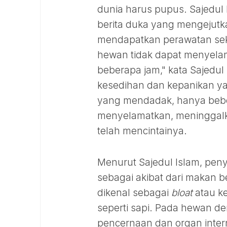
dunia harus pupus. Sajedul
berita duka yang mengejutk
mendapatkan perawatan seki
hewan tidak dapat menyela
beberapa jam," kata Sajedu
kesedihan dan kepanikan ya
yang mendadak, hanya bebe
menyelamatkan, meninggalk
telah mencintainya.
Menurut Sajedul Islam, pen
sebagai akibat dari makan b
dikenal sebagai
bloat
atau k
seperti sapi. Pada hewan de
pencernaan dan organ intern