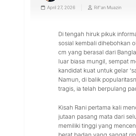
April 27, 2026
Rif'an Muazin
Di tengah hiruk pikuk inform
sosial kembali dihebohkan o
cm yang berasal dari Bangl
luar biasa mungil, sempat 
kandidat kuat untuk gelar ‘s
Namun, di balik popularita
tragis, ia telah berpulang p
Kisah Rani pertama kali menc
jutaan pasang mata dari sel
memiliki tinggi yang mencen
berat badan yang sangat ring