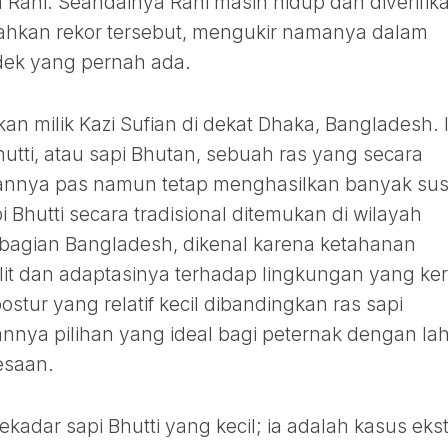
 Rani. Seandainya Rani masih hidup dan diverifika
ahkan rekor tersebut, mengukir namanya dalam
ndek yang pernah ada.
kan milik Kazi Sufian di dekat Dhaka, Bangladesh. 
hutti, atau sapi Bhutan, sebuah ras yang secara
rannya pas namun tetap menghasilkan banyak su
 Bhutti secara tradisional ditemukan di wilayah
agian Bangladesh, dikenal karena ketahanan
it dan adaptasinya terhadap lingkungan yang ker
tur yang relatif kecil dibandingkan ras sapi
annya pilihan yang ideal bagi peternak dengan la
esaan.
adar sapi Bhutti yang kecil; ia adalah kasus eks