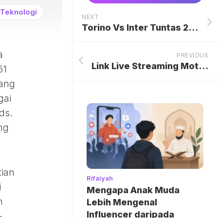
Teknologi
NEXT
Torino Vs Inter Tuntas 2-2, Nerazzurri Kehilangan Poin Penuh di Markas Il Toro
a
PREVIOUS
Link Live Streaming MotoGP Spanyol 2026: Perebutan Takhta Jerez dan Duel Sengit Para Bintang
51
yang
gai
ds.
ng
tian
Rifaiyah
i
Mengapa Anak Muda
n
Lebih Mengenal
Influencer daripada
-