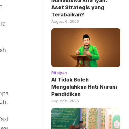
Mahasiswa Rifa’iyah:
p
Aset Strategis yang
Terabaikan?
August 6, 2026
ara
sh.
.
Rifaiyah
AI Tidak Boleh
n
Mengalahkan Hati Nurani
umpa
Pendidikan
August 5, 2026
uh,
azi
awa