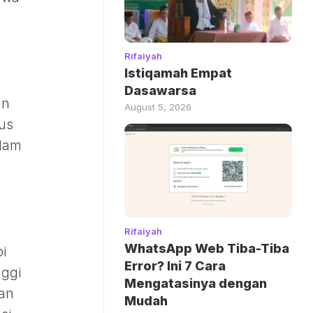
Rifaiyah
Istiqamah Empat
Dasawarsa
an
August 5, 2026
gus
alam
Rifaiyah
WhatsApp Web Tiba-Tiba
pi
Error? Ini 7 Cara
nggi
Mengatasinya dengan
kan
Mudah