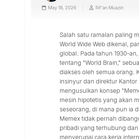
May 18, 2026
Rif'an Muazin
Salah satu ramalan paling 
World Wide Web dikenal, pa
global. Pada tahun 1930-an, p
tentang "World Brain," sebu
diakses oleh semua orang. 
insinyur dan direktur Kanto
mengusulkan konsep "Memex
mesin hipotetis yang akan 
seseorang, di mana pun ia d
Memex tidak pernah dibangu
pribadi yang terhubung dan d
menyerupai cara kerja inter