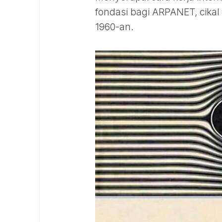
fondasi bagi ARPANET, cikal
1960-an.