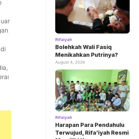
p
luar
gan
Rifaiyah
Bolehkah Wali Fasiq
di
Menikahkan Putrinya?
August 4, 2026
ia,
erai
Rifaiyah
Harapan Para Pendahulu
Terwujud, Rifa’iyah Resmi