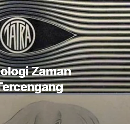
ologi Zaman
n Tercengang