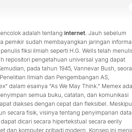
mencolok adalah tentang
internet
. Jauh sebelum
ra pemikir sudah membayangkan jaringan informa
enulis fiksi ilmiah seperti H.G. Wells telah menuli
ah repositori pengetahuan universal yang dapat
Kemudian, pada tahun 1945, Vannevar Bush, seor
r Penelitian Ilmiah dan Pengembangan AS,
" dalam esainya "As We May Think." Memex ada
menyimpan semua buku, catatan, dan komunikasi
apat diakses dengan cepat dan fleksibel. Meskip
n secara fisik, visinya tentang penyimpanan data
apat dicari secara hipertekstual secara eerily
net dan komputer pribadi modern. Konsep ini menj