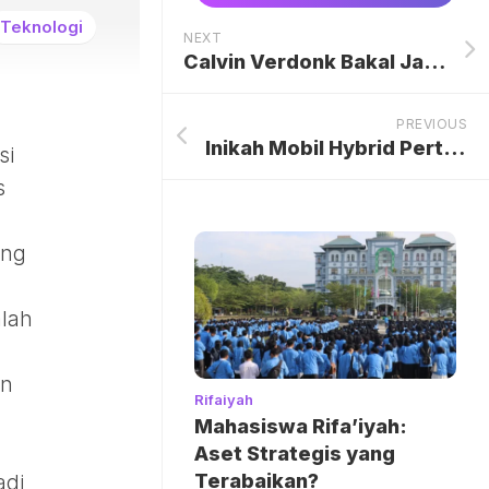
Teknologi
NEXT
Calvin Verdonk Bakal Jadi Pemain Indonesia Pertama Tampil di Liga Champions
PREVIOUS
Inikah Mobil Hybrid Pertama BYD di RI yang Meluncur Sore Ini?
si
s
ang
lah
un
Rifaiyah
Mahasiswa Rifa’iyah:
Aset Strategis yang
Terabaikan?
adi