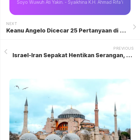
Soyo Wuwuh Ati Yakin. - Syaikhina K.H. Ahmad Rifa'i
NEXT
Keanu Angelo Dicecar 25 Pertanyaan di Pemeriksaan Kasus Hanania Travel
PREVIOUS
Israel-Iran Sepakat Hentikan Serangan, tapi Saling Umbar Ancaman