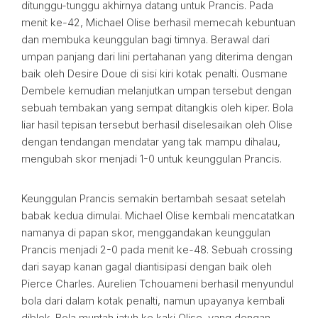
ditunggu-tunggu akhirnya datang untuk Prancis. Pada
menit ke-42, Michael Olise berhasil memecah kebuntuan
dan membuka keunggulan bagi timnya. Berawal dari
umpan panjang dari lini pertahanan yang diterima dengan
baik oleh Desire Doue di sisi kiri kotak penalti. Ousmane
Dembele kemudian melanjutkan umpan tersebut dengan
sebuah tembakan yang sempat ditangkis oleh kiper. Bola
liar hasil tepisan tersebut berhasil diselesaikan oleh Olise
dengan tendangan mendatar yang tak mampu dihalau,
mengubah skor menjadi 1-0 untuk keunggulan Prancis.
Keunggulan Prancis semakin bertambah sesaat setelah
babak kedua dimulai. Michael Olise kembali mencatatkan
namanya di papan skor, menggandakan keunggulan
Prancis menjadi 2-0 pada menit ke-48. Sebuah crossing
dari sayap kanan gagal diantisipasi dengan baik oleh
Pierce Charles. Aurelien Tchouameni berhasil menyundul
bola dari dalam kotak penalti, namun upayanya kembali
diblok. Bola muntah jatuh ke kaki Olise, yang dengan