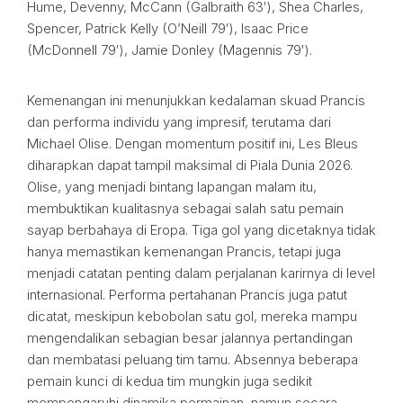
Hume, Devenny, McCann (Galbraith 63′), Shea Charles,
Spencer, Patrick Kelly (O’Neill 79′), Isaac Price
(McDonnell 79′), Jamie Donley (Magennis 79′).
Kemenangan ini menunjukkan kedalaman skuad Prancis
dan performa individu yang impresif, terutama dari
Michael Olise. Dengan momentum positif ini, Les Bleus
diharapkan dapat tampil maksimal di Piala Dunia 2026.
Olise, yang menjadi bintang lapangan malam itu,
membuktikan kualitasnya sebagai salah satu pemain
sayap berbahaya di Eropa. Tiga gol yang dicetaknya tidak
hanya memastikan kemenangan Prancis, tetapi juga
menjadi catatan penting dalam perjalanan karirnya di level
internasional. Performa pertahanan Prancis juga patut
dicatat, meskipun kebobolan satu gol, mereka mampu
mengendalikan sebagian besar jalannya pertandingan
dan membatasi peluang tim tamu. Absennya beberapa
pemain kunci di kedua tim mungkin juga sedikit
mempengaruhi dinamika permainan, namun secara