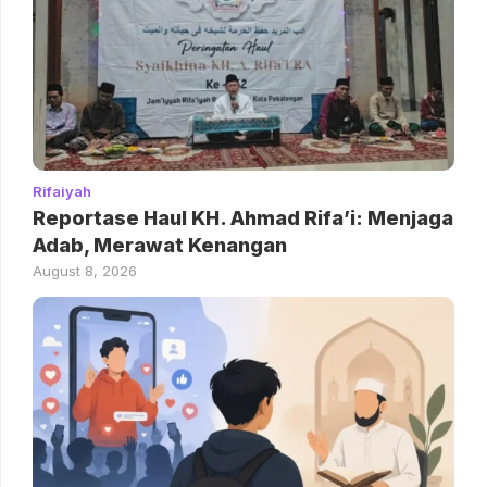
Rifaiyah
Reportase Haul KH. Ahmad Rifa’i: Menjaga
Adab, Merawat Kenangan
August 8, 2026