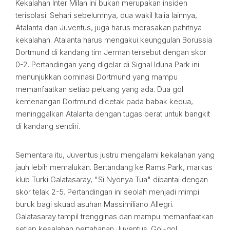
Kekalahan Inter Milan ini bukan merupakan insiden
terisolasi. Sehari sebelumnya, dua wakil Italia lainnya,
Atalanta dan Juventus, juga harus merasakan pahitnya
kekalahan. Atalanta harus mengakui keunggulan Borussia
Dortmund di kandang tim Jerman tersebut dengan skor
0-2. Pertandingan yang digelar di Signal Iduna Park ini
menunjukkan dominasi Dortmund yang mampu
memanfaatkan setiap peluang yang ada. Dua gol
kemenangan Dortmund dicetak pada babak kedua,
meninggalkan Atalanta dengan tugas berat untuk bangkit
di kandang sendiri.
Sementara itu, Juventus justru mengalami kekalahan yang
jauh lebih memalukan. Bertandang ke Rams Park, markas
klub Turki Galatasaray, "Si Nyonya Tua" dibantai dengan
skor telak 2-5. Pertandingan ini seolah menjadi mimpi
buruk bagi skuad asuhan Massimiliano Allegri.
Galatasaray tampil trengginas dan mampu memanfaatkan
setiap kesalahan pertahanan Juventus. Gol-gol