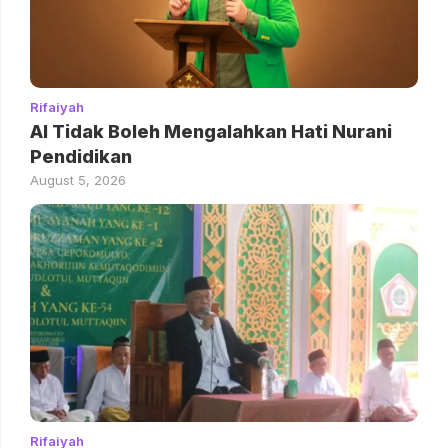
Rifaiyah
AI Tidak Boleh Mengalahkan Hati Nurani
Pendidikan
August 5, 2026
Rifaiyah