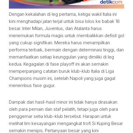
Dengan kekalahan di leg pertama, ketiga wakil Italia ini
kini menghadapi jalan terjal untuk bisa lolos ke babak 16
besar. Inter Milan, Juventus, dan Atalanta harus
menemukan formula magis untuk membalikkan defisit gol
yang cukup signifikan. Mereka harus menampilkan
performa terbaik, bermain dengan determinasi tinggi, dan
memanfaatkan setiap keunggulan yang dimiliki di leg
kedua. Kegagalan di fase playoff ini akan semakin
memperpanjang catatan buruk klub-klub Italia di Liga
Champions musim ini, setelah Napoli yang juga gagal
menembus fase gugur.
Dampak dari hasil-hasil minor ini tidak hanya dirasakan
oleh para pemain dan staf pelatih, tetapi juga oleh para
penggemar setia klub-klub tersebut. Harapan untuk
melihat tim kesayangan mengangkat trofi Si Kuping Besar
semakin menipis. Pertanyaan besar yang kini