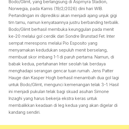
Bodo/Glimt, yang berlangsung di Aspmyra Stadion,
Norwegia, pada Kamis (19/2/2026) dini hari WIB.
Pertandingan ini diprediksi akan menjadi ajang unjuk gigi
tim tamu, namun kenyataannya justru berbanding terbalik.
Bodo/Glimt berhasil membuka keunggulan pada menit
ke-20 melalui gol cerdik dari Sondre Brunstad Fet. Inter
sempat merespons melalui Pio Esposito yang
menyamakan kedudukan sepuluh menit berselang,
membuat skor imbang 1-1 di paruh pertama. Namun, di
babak kedua, pertahanan Inter seolah tak berdaya
menghadapi serangan gencar tuan rumah. Jens Patter
Hauge dan Kasper Hogh berhasil menambah dua gol lagi
untuk Bodo/Glimt, mengunci kemenangan telak 3-1. Hasil
ini menjadi pukulan telak bagi skuad asuhan Simone
Inzaghi yang harus bekerja ekstra keras untuk
membalikkan keadaan di leg kedua yang akan digelar di
kandang sendiri.