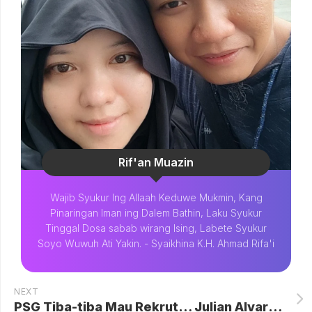
Rif'an Muazin
Wajib Syukur Ing Allaah Keduwe Mukmin, Kang
Pinaringan Iman ing Dalem Bathin, Laku Syukur
Tinggal Dosa sabab wirang Ising, Labete Syukur
Soyo Wuwuh Ati Yakin. - Syaikhina K.H. Ahmad Rifa'i
NEXT
PSG Tiba-tiba Mau Rekrut… Julian Alvarez!