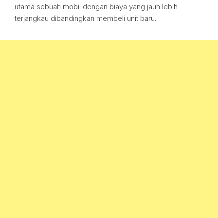
utama sebuah mobil dengan biaya yang jauh lebih
terjangkau dibandingkan membeli unit baru.