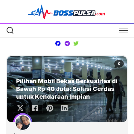
Skip
to
content
0
Pilihan Mobil Bekas Berkualitas di
Bawah Rp 40 Juta: Solusi Cerdas
untuk Kendaraan Impian