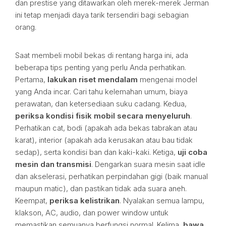
dan prestise yang ditawarkan oleh merek-merek Jerman
ini tetap menjadi daya tarik tersendiri bagi sebagian
orang.
Saat membeli mobil bekas di rentang harga ini, ada
beberapa tips penting yang perlu Anda perhatikan.
Pertama,
lakukan riset mendalam
mengenai model
yang Anda incar. Cari tahu kelemahan umum, biaya
perawatan, dan ketersediaan suku cadang. Kedua,
periksa kondisi fisik mobil secara menyeluruh
.
Perhatikan cat, bodi (apakah ada bekas tabrakan atau
karat), interior (apakah ada kerusakan atau bau tidak
sedap), serta kondisi ban dan kaki-kaki. Ketiga,
uji coba
mesin dan transmisi
. Dengarkan suara mesin saat idle
dan akselerasi, perhatikan perpindahan gigi (baik manual
maupun matic), dan pastikan tidak ada suara aneh.
Keempat,
periksa kelistrikan
. Nyalakan semua lampu,
klakson, AC, audio, dan power window untuk
memastikan semuanya berfungsi normal. Kelima,
bawa