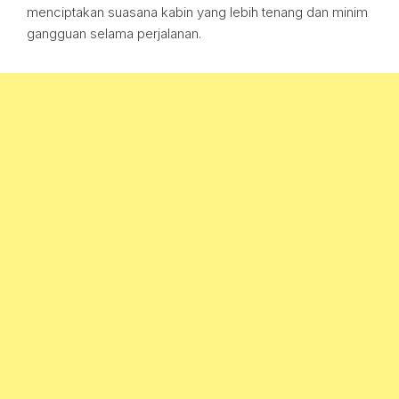
menciptakan suasana kabin yang lebih tenang dan minim
gangguan selama perjalanan.