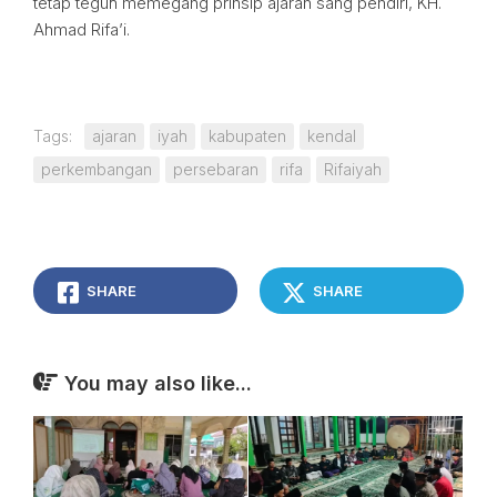
tetap teguh memegang prinsip ajaran sang pendiri, KH.
Ahmad Rifa’i.
Tags:
ajaran
iyah
kabupaten
kendal
perkembangan
persebaran
rifa
Rifaiyah
SHARE
SHARE
You may also like...