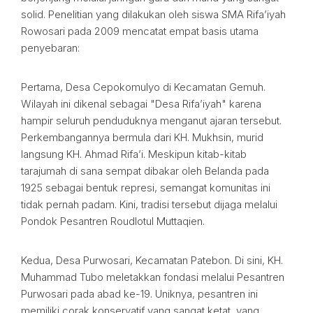
solid. Penelitian yang dilakukan oleh siswa SMA Rifa’iyah
Rowosari pada 2009 mencatat empat basis utama
penyebaran:
Pertama, Desa Cepokomulyo di Kecamatan Gemuh.
Wilayah ini dikenal sebagai "Desa Rifa’iyah" karena
hampir seluruh penduduknya menganut ajaran tersebut.
Perkembangannya bermula dari KH. Mukhsin, murid
langsung KH. Ahmad Rifa’i. Meskipun kitab-kitab
tarajumah di sana sempat dibakar oleh Belanda pada
1925 sebagai bentuk represi, semangat komunitas ini
tidak pernah padam. Kini, tradisi tersebut dijaga melalui
Pondok Pesantren Roudlotul Muttaqien.
Kedua, Desa Purwosari, Kecamatan Patebon. Di sini, KH.
Muhammad Tubo meletakkan fondasi melalui Pesantren
Purwosari pada abad ke-19. Uniknya, pesantren ini
memiliki corak konservatif yang sangat ketat, yang