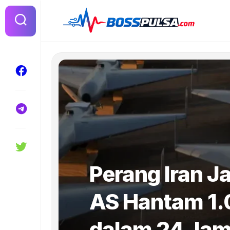
Skip
to
content
Perang Iran Ja
AS Hantam 1.
dalam 24 Ja