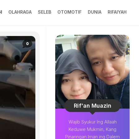
I
OLAHRAGA
SELEB
OTOMOTIF
DUNIA
RIFAIYAH
0
Rif'an Muazin
Wajib Syukur Ing Allaah
Keduwe Mukmin, Kang
Pinaringan Iman ing Dalem