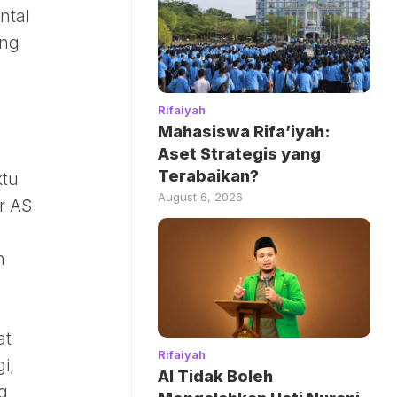
ntal
ang
Rifaiyah
Mahasiswa Rifa’iyah:
Aset Strategis yang
Terabaikan?
ktu
August 6, 2026
er AS
h
at
Rifaiyah
i,
AI Tidak Boleh
g