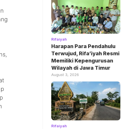
an
ang
Rifaiyah
Harapan Para Pendahulu
Terwujud, Rifa’iyah Resmi
ns,
Memiliki Kepengurusan
Wilayah di Jawa Timur
August 3, 2026
at
ap
ap
m
Rifaiyah