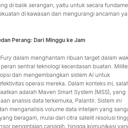
ang di balik serangan, yaitu untuk secara fundame
kuatan di kawasan dan mengurangi ancaman y
edan Perang: Dari Minggu ke Jam
c Fury dalam menghantam ribuan target dalam wa
i peran sentral teknologi kecerdasan buatan. Milit
adopsi dan mengembangkan sistem AI untuk
fektivitas operasi mereka. Dalam konteks ini, sala
faatkan adalah Maven Smart System (MSS), yang
n analisis data terkemuka, Palantir. Sistem ini
an menganalisis volume data intelijen yang sang
ng beragam, mulai dari citra satelit resolusi tingg
ensor pengintaian canggih, hingga komunikasi yan