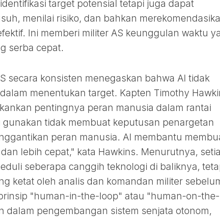
dentifikasi target potensial tetapi juga dapat
uh, menilai risiko, dan bahkan merekomendasik
fektif. Ini memberi militer AS keunggulan waktu y
g serba cepat.
 AS secara konsisten menegaskan bahwa AI tidak
dalam menentukan target. Kapten Timothy Hawki
kankan pentingnya peran manusia dalam rantai
mi gunakan tidak membuat keputusan penargetan
menggantikan peran manusia. AI membantu membu
 dan lebih cepat," kata Hawkins. Menurutnya, seti
eduli seberapa canggih teknologi di baliknya, tet
ng ketat oleh analis dan komandan militer sebelu
 prinsip "human-in-the-loop" atau "human-on-the-
n dalam pengembangan sistem senjata otonom,