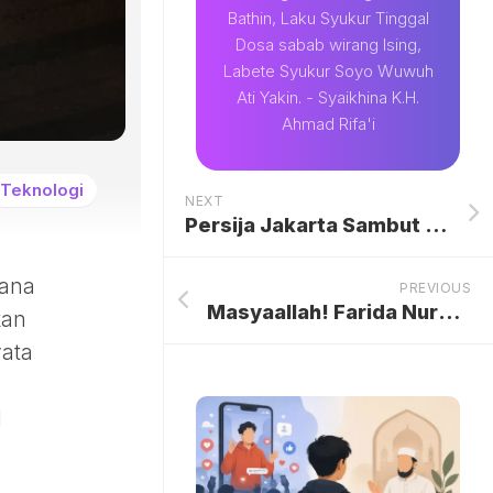
Bathin, Laku Syukur Tinggal
Dosa sabab wirang Ising,
Labete Syukur Soyo Wuwuh
Ati Yakin. - Syaikhina K.H.
Ahmad Rifa'i
Teknologi
NEXT
Persija Jakarta Sambut Sponsor Baru, Se’Indonesia, Perkuat Arungi Sisa Musim Super League 2025/26
mana
PREVIOUS
Masyaallah! Farida Nurhan Bagi Gepokan Rp 15 Juta Buat THR Setiap Karyawan
kan
yata
l