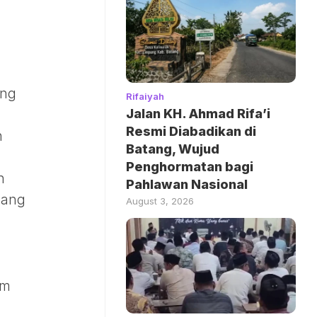
ang
Rifaiyah
Jalan KH. Ahmad Rifa’i
Resmi Diabadikan di
n
Batang, Wujud
Penghormatan bagi
n
Pahlawan Nasional
yang
August 3, 2026
am