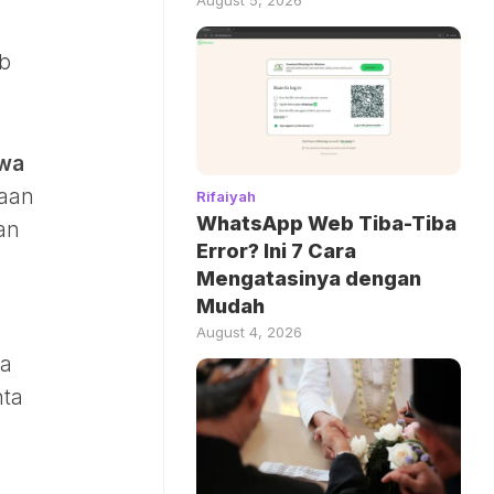
ab
awa
raan
Rifaiyah
WhatsApp Web Tiba-Tiba
an
Error? Ini 7 Cara
Mengatasinya dengan
Mudah
August 4, 2026
ya
nta