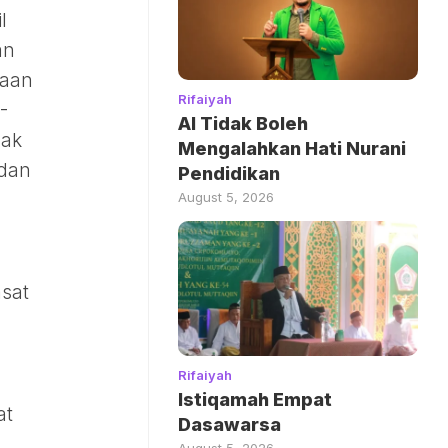
l
an
raan
Rifaiyah
-
AI Tidak Boleh
hak
Mengalahkan Hati Nurani
 dan
Pendidikan
August 5, 2026
sat
Rifaiyah
Istiqamah Empat
at
Dasawarsa
August 5, 2026