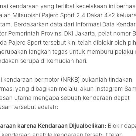
nai kendaraan yang terlibat kecelakaan ini berhasi
alah Mitsubishi Pajero Sport 2.4 Dakar 4×2 keluar
tam. Berdasarkan data dari Informasi Data Kenda
r Pemerintah Provinsi DKI Jakarta, pelat nomor B
 Pajero Sport tersebut kini telah diblokir oleh pi
i merupakan langkah tegas untuk memburu pelaku
dakan serupa di kemudian hari.
si kendaraan bermotor (NRKB) bukanlah tindakan
masi yang dibagikan melalui akun Instagram Sam
 alasan utama mengapa sebuah kendaraan dapat
alasan tersebut adalah:
araan karena Kendaraan Dijualbelikan:
Blokir dap
h kendaraan apabila kendaraan tersebut telah