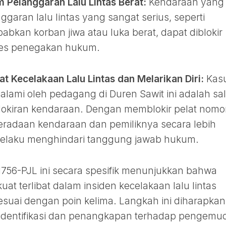
 Pelanggaran Lalu Lintas Berat:
Kendaraan yang
garan lalu lintas yang sangat serius, seperti
kan korban jiwa atau luka berat, dapat diblokir
oses penegakan hukum.
t Kecelakaan Lalu Lintas dan Melarikan Diri:
Kas
dialami oleh pedagang di Duren Sawit ini adalah sa
okiran kendaraan. Dengan memblokir pelat nomor
beradaan kendaraan dan pemiliknya secara lebih
 pelaku menghindari tanggung jawab hukum.
1756-PJL ini secara spesifik menunjukkan bahwa
at terlibat dalam insiden kecelakaan lalu lintas
esuai dengan poin kelima. Langkah ini diharapkan
identifikasi dan penangkapan terhadap pengemud