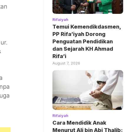
kan
Rifaiyah
Temui Kemendikdasmen,
PP Rifa’iyah Dorong
Penguatan Pendidikan
ur.
dan Sejarah KH Ahmad
s
Rifa’i
August 7, 2026
a
anpa
duga
Rifaiyah
Cara Mendidik Anak
Menurut Ali bin Abi Thalib: