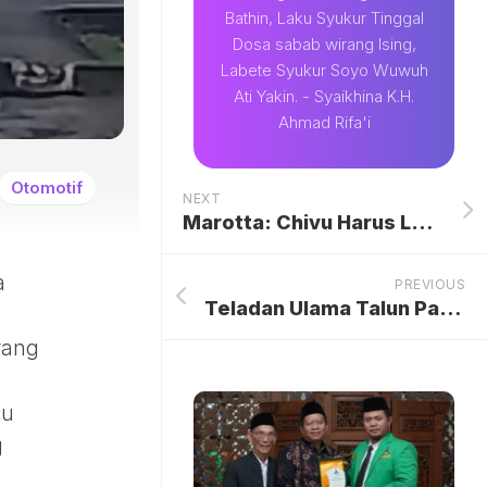
Bathin, Laku Syukur Tinggal
Dosa sabab wirang Ising,
Labete Syukur Soyo Wuwuh
Ati Yakin. - Syaikhina K.H.
Ahmad Rifa'i
Otomotif
NEXT
Marotta: Chivu Harus Lama di Inter
a
PREVIOUS
Teladan Ulama Talun Pati: Biografi dan Karamah Masyayikh Rifa’iyah
rang
cu
g
g