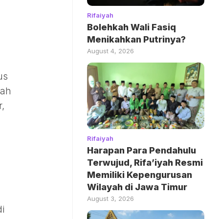
Rifaiyah
Bolehkah Wali Fasiq
Menikahkan Putrinya?
August 4, 2026
us
lah
,
Rifaiyah
Harapan Para Pendahulu
Terwujud, Rifa’iyah Resmi
Memiliki Kepengurusan
Wilayah di Jawa Timur
August 3, 2026
i