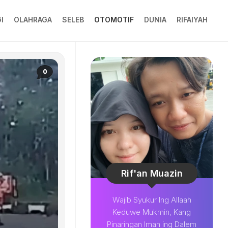
I
OLAHRAGA
SELEB
OTOMOTIF
DUNIA
RIFAIYAH
0
Rif'an Muazin
Wajib Syukur Ing Allaah
Keduwe Mukmin, Kang
Pinaringan Iman ing Dalem