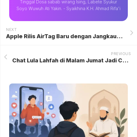
Tinggal Dosa sabab wirang Ising, Labete Syukur
Soyo Wuwuh Ati Yakin. - Syaikhina K.H. Ahmad Rifa'i
NEXT
Apple Rilis AirTag Baru dengan Jangkauan Lebih Jauh, Segera Hadir di RI
PREVIOUS
Chat Lula Lahfah di Malam Jumat Jadi Curhat Terakhir dengan Keanu, Ungkap Ketakutan Mendalam pada Penyakitnya