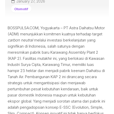
January 27, 2026
Otomotif
BOSSPULSA.COM, Yogyakarta – PT Astra Daihatsu Motor
(ADM) menunjukkan komitmen kuatnya terhadap target
carbon neutral
melalui investasi berkelanjutan yang
signifikan di Indonesia, salah satunya dengan
meresmikan pabrik baru Karawang Assembly Plant 2
(KAP 2). Fasilitas mutakhir ini, yang berlokasi di Kawasan
Industri Surya Cipta, Karawang Timur, memiliki luas
hampir 23 hektar dan menjadi pabrik keenam Daihatsu di
Tanah Air. Pembangunan KAP 2 ini dirancang secara
strategis untuk mengantisipasi dan menjawab
pertumbuhan pesat kebutuhan kendaraan, baik untuk
pasar domestik Indonesia maupun untuk kebutuhan
ekspor global. Yang menjadi sorotan utama dari pabrik ini
adalah pengadopsian konsep E-SSC (Evolution, Simple,
Slim, Compact). Konsep inovatif ini tidak hanya berfokus