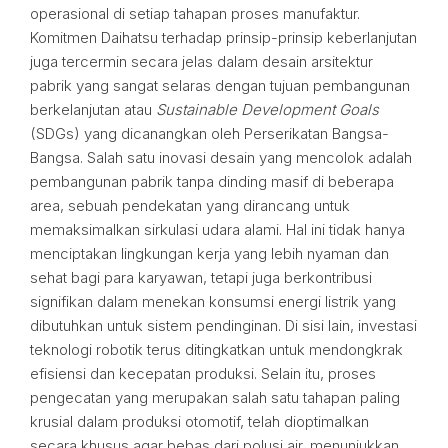
operasional di setiap tahapan proses manufaktur.
Komitmen Daihatsu terhadap prinsip-prinsip keberlanjutan
juga tercermin secara jelas dalam desain arsitektur
pabrik yang sangat selaras dengan tujuan pembangunan
berkelanjutan atau
Sustainable Development Goals
(SDGs) yang dicanangkan oleh Perserikatan Bangsa-
Bangsa. Salah satu inovasi desain yang mencolok adalah
pembangunan pabrik tanpa dinding masif di beberapa
area, sebuah pendekatan yang dirancang untuk
memaksimalkan sirkulasi udara alami. Hal ini tidak hanya
menciptakan lingkungan kerja yang lebih nyaman dan
sehat bagi para karyawan, tetapi juga berkontribusi
signifikan dalam menekan konsumsi energi listrik yang
dibutuhkan untuk sistem pendinginan. Di sisi lain, investasi
teknologi robotik terus ditingkatkan untuk mendongkrak
efisiensi dan kecepatan produksi. Selain itu, proses
pengecatan yang merupakan salah satu tahapan paling
krusial dalam produksi otomotif, telah dioptimalkan
secara khusus agar bebas dari polusi air, menunjukkan