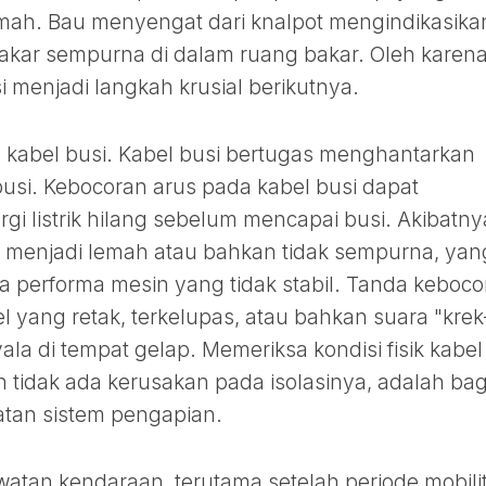
emah. Bau menyengat dari knalpot mengindikasika
akar sempurna di dalam ruang bakar. Oleh karena 
i menjadi langkah krusial berikutnya.
n kabel busi. Kabel busi bertugas menghantarkan
 busi. Kebocoran arus pada kabel busi dapat
 listrik hilang sebelum mencapai busi. Akibatny
an menjadi lemah atau bahkan tidak sempurna, yan
a performa mesin yang tidak stabil. Tanda keboco
el yang retak, terkelupas, atau bahkan suara "krek
la di tempat gelap. Memeriksa kondisi fisik kabel
an tidak ada kerusakan pada isolasinya, adalah ba
atan sistem pengapian.
atan kendaraan, terutama setelah periode mobili