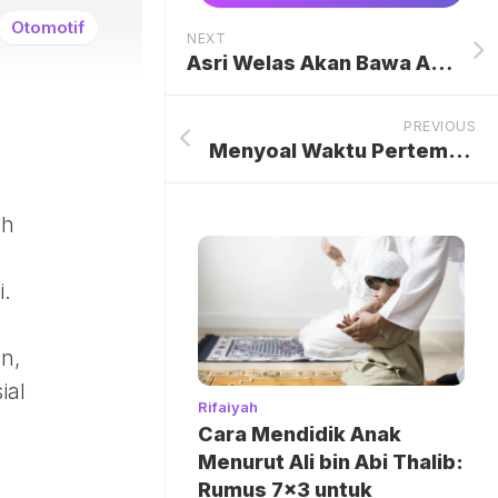
Otomotif
NEXT
Asri Welas Akan Bawa Anak Kedua Berobat ke Korea Selatan
PREVIOUS
Menyoal Waktu Pertemuan Anak dengan Insanul Fahmi, Mediasi Perceraian Berakhir Tanpa Titik Temu
ih
i.
n,
ial
Rifaiyah
Cara Mendidik Anak
Menurut Ali bin Abi Thalib:
Rumus 7×3 untuk