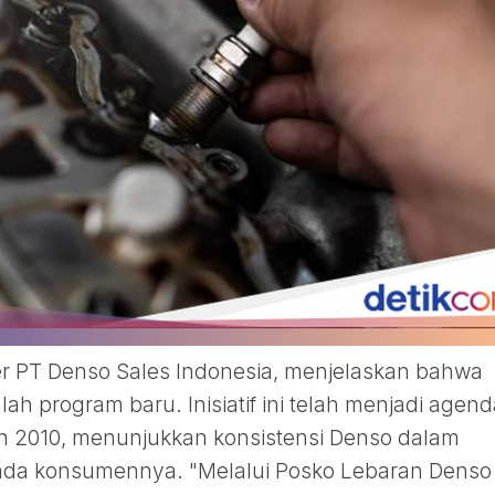
er PT Denso Sales Indonesia, menjelaskan bahwa
h program baru. Inisiatif ini telah menjadi agend
un 2010, menunjukkan konsistensi Denso dalam
a konsumennya. "Melalui Posko Lebaran Denso i