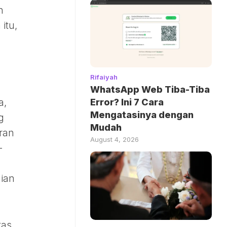
n
itu,
Rifaiyah
WhatsApp Web Tiba-Tiba
Error? Ini 7 Cara
a,
Mengatasinya dengan
g
Mudah
ran
August 4, 2026
-
gian
tas