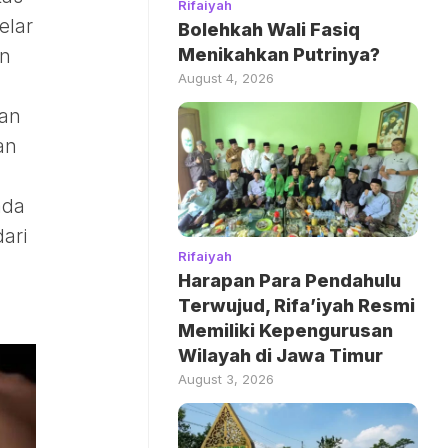
Rifaiyah
elar
Bolehkah Wali Fasiq
Menikahkan Putrinya?
an
August 4, 2026
kan
an
ada
ari
Rifaiyah
Harapan Para Pendahulu
Terwujud, Rifa’iyah Resmi
Memiliki Kepengurusan
Wilayah di Jawa Timur
August 3, 2026