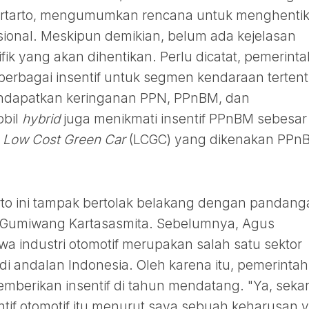
artarto, mengumumkan rencana untuk menghenti
nasional. Meskipun demikian, belum ada kejelasan
ifik yang akan dihentikan. Perlu dicatat, pemerint
rbagai insentif untuk segmen kendaraan tertent
 mendapatkan keringanan PPN, PPnBM, dan
bil
hybrid
juga menikmati insentif PPnBM sebesar
l
Low Cost Green Car
(LCGC) yang dikenakan PPn
rto ini tampak bertolak belakang dengan pandang
s Gumiwang Kartasasmita. Sebelumnya, Agus
industri otomotif merupakan salah satu sektor
di andalan Indonesia. Oleh karena itu, pemerintah
mberikan insentif di tahun mendatang. "Ya, seka
ntif otomotif itu menurut saya sebuah keharusan y