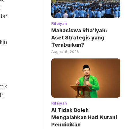
u
dari
Rifaiyah
Mahasiswa Rifa’iyah:
Aset Strategis yang
kin
Terabaikan?
August 6, 2026
tik
ri
Rifaiyah
AI Tidak Boleh
a
Mengalahkan Hati Nurani
Pendidikan