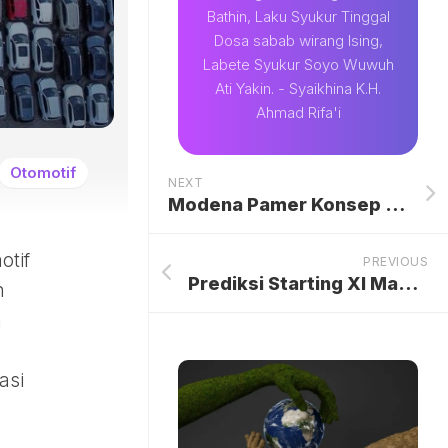
Bathin, Laku Syukur Tinggal
Dosa sabab wirang Ising,
Labete Syukur Soyo Wuwuh
Ati Yakin. - Syaikhina K.H.
Ahmad Rifa'i
Otomotif
NEXT
Modena Pamer Konsep Hunian Pintar Masa Depan
otif
PREVIOUS
Prediksi Starting XI Manchester City Andai Semenyo Gabung, Ngeri Gak?
n
a
asi