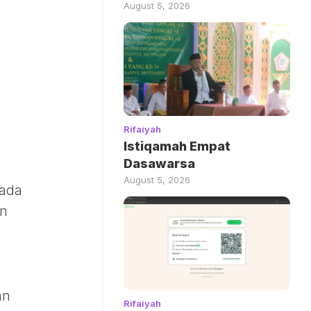
August 5, 2026
Rifaiyah
Istiqamah Empat
Dasawarsa
August 5, 2026
pada
an
n
an
Rifaiyah