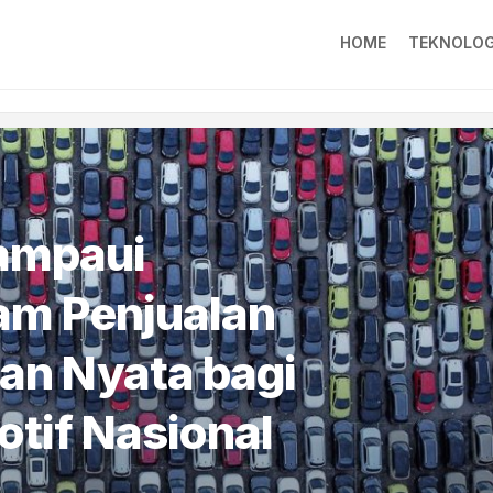
HOME
TEKNOLOG
ampaui
am Penjualan
an Nyata bagi
otif Nasional