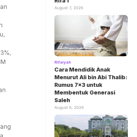
Rifa’i
kan
August 7, 2026
ah
u,
 3%,
BM
Rifaiyah
Cara Mendidik Anak
Menurut Ali bin Abi Thalib:
Rumus 7×3 untuk
an
Membentuk Generasi
Saleh
August 6, 2026
rang
a,