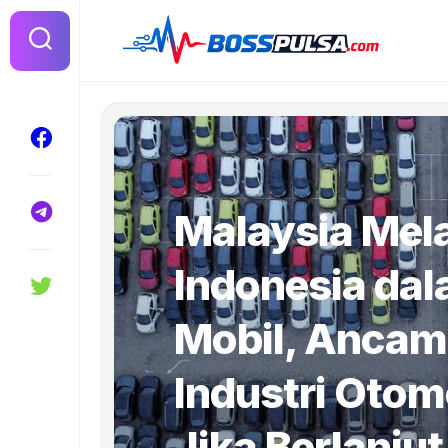
Skip
to
content
Malaysia Mel
Indonesia dal
Mobil, Ancam
Industri Otom
Jika Berlanjut