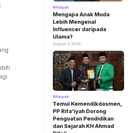
t
Rifaiyah
Mengapa Anak Muda
Lebih Mengenal
Influencer daripada
Ulama?
August 7, 2026
yang
ebih
agi
Rifaiyah
Temui Kemendikdasmen,
PP Rifa’iyah Dorong
Penguatan Pendidikan
dan Sejarah KH Ahmad