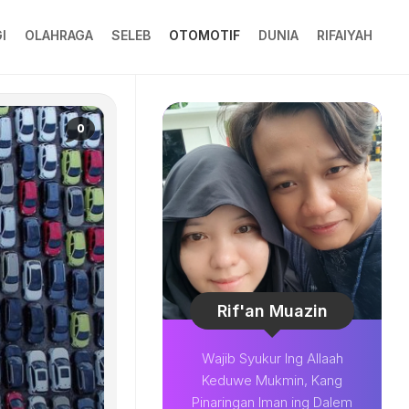
I
OLAHRAGA
SELEB
OTOMOTIF
DUNIA
RIFAIYAH
0
Rif'an Muazin
Wajib Syukur Ing Allaah
Keduwe Mukmin, Kang
Pinaringan Iman ing Dalem