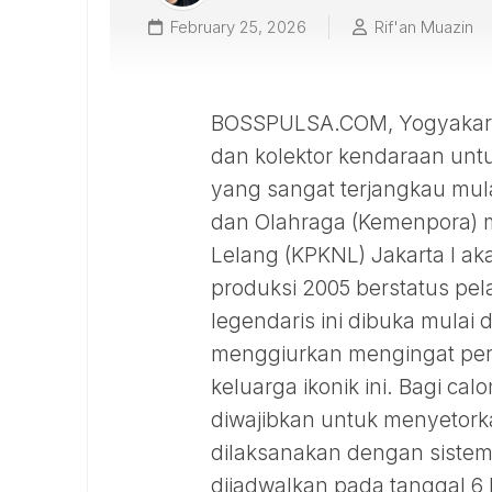
February 25, 2026
Rif'an Muazin
BOSSPULSA.COM, Yogyakarta
dan kolektor kendaraan untu
yang sangat terjangkau mul
dan Olahraga (Kemenpora) 
Lelang (KPKNL) Jakarta I ak
produksi 2005 berstatus pe
legendaris ini dibuka mulai 
menggiurkan mengingat perfo
keluarga ikonik ini. Bagi cal
diwajibkan untuk menyetork
dilaksanakan dengan siste
dijadwalkan pada tanggal 6 