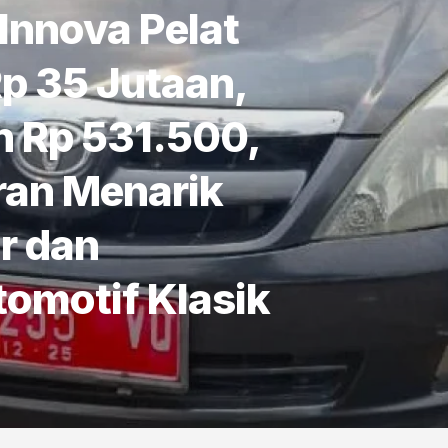
 Innova Pelat
p 35 Jutaan,
n Rp 531.500,
ran Menarik
r dan
omotif Klasik