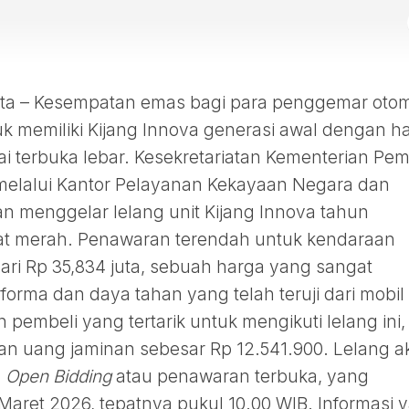
 – Kesempatan emas bagi para penggemar otom
k memiliki Kijang Innova generasi awal dengan h
ai terbuka lebar. Kesekretariatan Kementerian Pe
melalui Kantor Pelayanan Kekayaan Negara dan
an menggelar lelang unit Kijang Innova tahun
lat merah. Penawaran terendah untuk kendaraan
dari Rp 35,834 juta, sebuah harga yang sangat
rma dan daya tahan yang telah teruji dari mobil
on pembeli yang tertarik untuk mengikuti lelang ini,
an uang jaminan sebesar Rp 12.541.900. Lelang a
m
Open Bidding
atau penawaran terbuka, yang
Maret 2026, tepatnya pukul 10.00 WIB. Informasi 