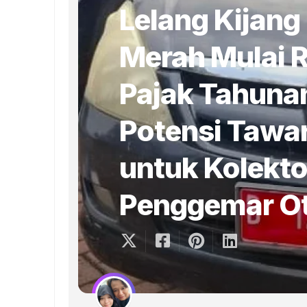
Lelang Kijang
Merah Mulai R
Pajak Tahuna
Potensi Tawa
untuk Kolekto
Penggemar Ot