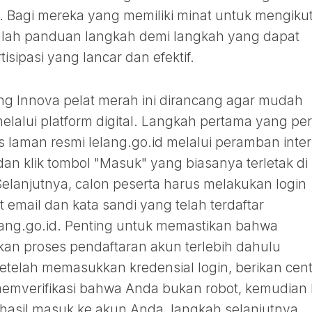
Bagi mereka yang memiliki minat untuk mengikut
adalah panduan langkah demi langkah yang dapat
isipasi yang lancar dan efektif.
ang Innova pelat merah ini dirancang agar mudah
elalui platform digital. Langkah pertama yang per
laman resmi lelang.go.id melalui peramban inter
dan klik tombol "Masuk" yang biasanya terletak di
elanjutnya, calon peserta harus melakukan login
mail dan kata sandi yang telah terdaftar
ang.go.id. Penting untuk memastikan bahwa
an proses pendaftaran akun terlebih dahulu
telah memasukkan kredensial login, berikan cen
emverifikasi bahwa Anda bukan robot, kemudian k
rhasil masuk ke akun Anda, langkah selanjutnya