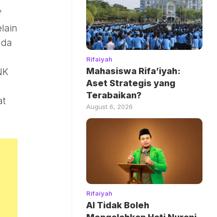
f
lain
nda
Rifaiyah
Mahasiswa Rifa’iyah:
NK
Aset Strategis yang
Terabaikan?
at
August 6, 2026
Rifaiyah
AI Tidak Boleh