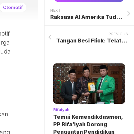
Otomotif
NEXT
Raksasa AI Amerika Tuding Perusahaan China Lakukan Kecurangan Besar
otif
PREVIOUS
Tangan Besi Flick: Telat 10 Menit, Didenda Rp 792 Juta
arga
muda
Rifaiyah
kan
Temui Kemendikdasmen,
PP Rifa’iyah Dorong
Penguatan Pendidikan
yang