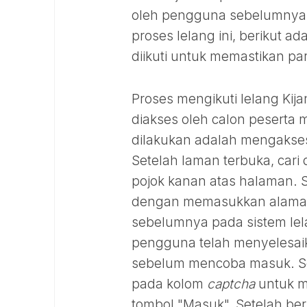
oleh pengguna sebelumnya. 
proses lelang ini, berikut 
diikuti untuk memastikan part
Proses mengikuti lelang Kij
diakses oleh calon peserta m
dilakukan adalah mengakses 
Setelah laman terbuka, cari 
pojok kanan atas halaman. S
dengan memasukkan alamat e
sebelumnya pada sistem lel
pengguna telah menyelesaik
sebelum mencoba masuk. Se
pada kolom
captcha
untuk m
tombol "Masuk". Setelah be