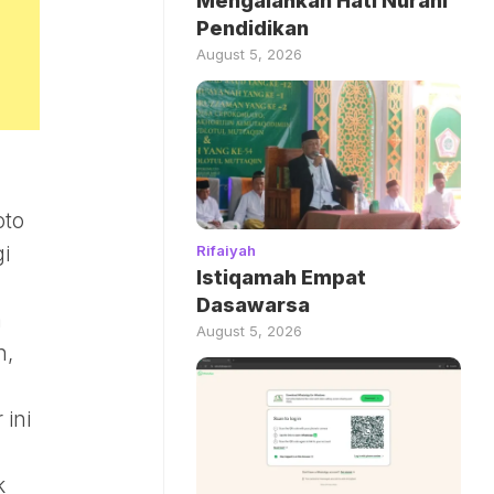
Mengalahkan Hati Nurani
Pendidikan
August 5, 2026
oto
Rifaiyah
gi
Istiqamah Empat
Dasawarsa
a
August 5, 2026
n,
 ini
k