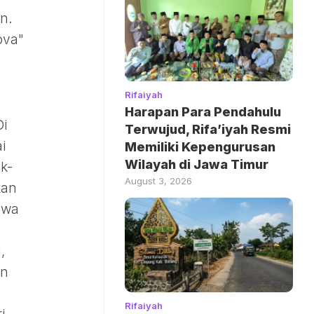
n.
ova"
Rifaiyah
Harapan Para Pendahulu
Di
Terwujud, Rifa’iyah Resmi
i
Memiliki Kepengurusan
Wilayah di Jawa Timur
ik-
August 3, 2026
kan
awa
,
an
Rifaiyah