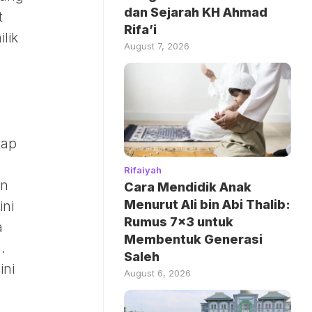
dan Sejarah KH Ahmad
t
Rifa’i
lik
August 7, 2026
tap
Rifaiyah
an
Cara Mendidik Anak
Menurut Ali bin Abi Thalib:
ini
Rumus 7×3 untuk
a
Membentuk Generasi
.
Saleh
ini
August 6, 2026