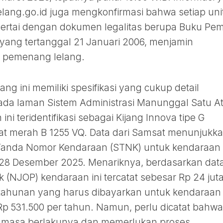
elang.go.id juga mengkonfirmasi bahwa setiap uni
sertai dengan dokumen legalitas berupa Buku Pemi
yang tertanggal 21 Januari 2006, menjamin
i pemenang lelang.
ang ini memiliki spesifikasi yang cukup detail
da laman Sistem Administrasi Manunggal Satu A
ni teridentifikasi sebagai Kijang Innova tipe G
lat merah B 1255 VQ. Data dari Samsat menunjukk
Tanda Nomor Kendaraan (STNK) untuk kendaraan 
 28 Desember 2025. Menariknya, berdasarkan dat
jak (NJOP) kendaraan ini tercatat sebesar Rp 24 juta
 tahunan yang harus dibayarkan untuk kendaraan 
r Rp 531.500 per tahun. Namun, perlu dicatat bahwa
i masa berlakunya dan memerlukan proses