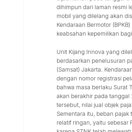
dihimpun dari laman resmi l
mobil yang dilelang akan di
Kendaraan Bermotor (BPKB) 
keabsahan kepemilikan bag
Unit Kijang Innova yang dilel
berdasarkan penelusuran pa
(Samsat) Jakarta. Kendaraan i
dengan nomor registrasi pe
bahwa masa berlaku Surat 
akan berakhir pada tanggal
tersebut, nilai jual objek pa
Sementara itu, beban pajak
relatif ringan, yaitu sebesa
karena STNK telah melewat