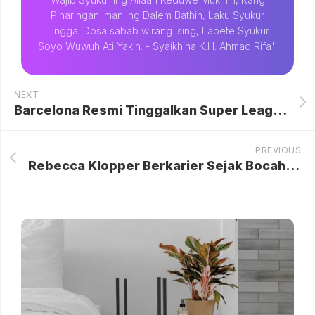
Pinaringan Iman ing Dalem Bathin, Laku Syukur
Tinggal Dosa sabab wirang Ising, Labete Syukur
Soyo Wuwuh Ati Yakin. - Syaikhina K.H. Ahmad Rifa'i
NEXT
Barcelona Resmi Tinggalkan Super League, Real Madrid Kini Berjuang Sendirian dalam Proyek Kontroversial
PREVIOUS
Rebecca Klopper Berkarier Sejak Bocah, Sedih Kehilangan Masa Muda dan Menemukan Cinta dalam Industri Hiburan