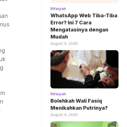
Rifaiyah
WhatsApp Web Tiba-Tiba
san
Error? Ini 7 Cara
rius
Mengatasinya dengan
Mudah
August 4, 2026
ng
uk
ng
am
Rifaiyah
Bolehkah Wali Fasiq
an
Menikahkan Putrinya?
-
August 4, 2026