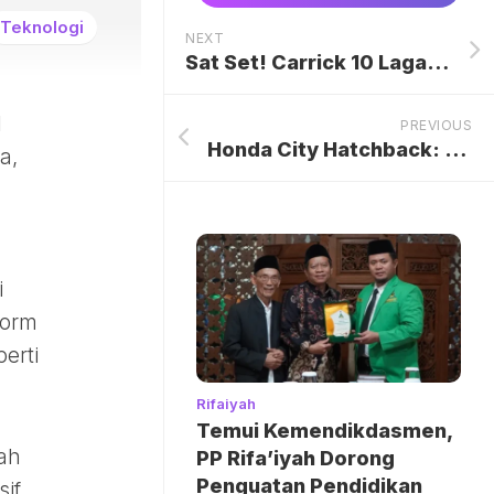
Teknologi
NEXT
Sat Set! Carrick 10 Laga Lebih Cepat ketimbang Amorim
l
PREVIOUS
Honda City Hatchback: Digadang-gadang Jadi Penerus Jazz, Kini Disetop Produksi
a,
i
form
erti
Rifaiyah
Temui Kemendikdasmen,
ah
PP Rifa’iyah Dorong
Penguatan Pendidikan
if,