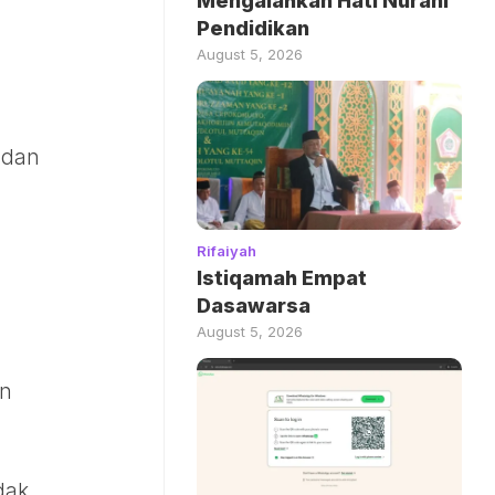
Mengalahkan Hati Nurani
Pendidikan
August 5, 2026
adan
Rifaiyah
Istiqamah Empat
Dasawarsa
August 5, 2026
an
dak