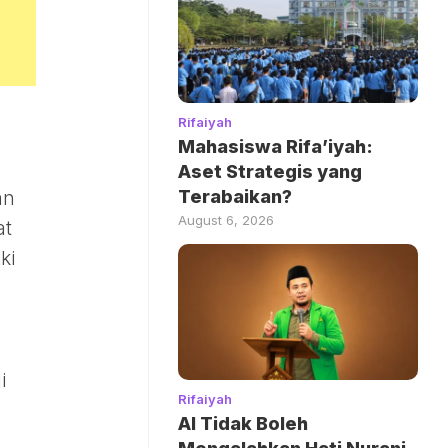
Rifaiyah
Mahasiswa Rifa’iyah:
Aset Strategis yang
Terabaikan?
an
August 6, 2026
at
ki
i
Rifaiyah
AI Tidak Boleh