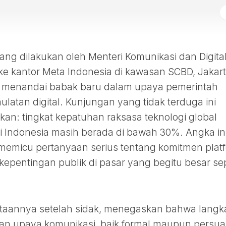
ang dilakukan oleh Menteri Komunikasi dan Digita
e kantor Meta Indonesia di kawasan SCBD, Jakart
, menandai babak baru dalam upaya pemerintah
atan digital. Kunjungan yang tidak terduga ini
n: tingkat kepatuhan raksasa teknologi global
di Indonesia masih berada di bawah 30%. Angka in
memicu pertanyaan serius tentang komitmen plat
kepentingan publik di pasar yang begitu besar sep
ataannya setelah sidak, menegaskan bahwa langk
aian upaya komunikasi, baik formal maupun persuas