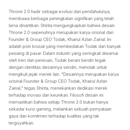
Throne 2.0 hadir sebagai evolusi dari pendahulunya,
membawa berbagai peningkatan signifikan yang telah
lama dinantikan. Shinta mengungkapkan bahwa desain
Throne 2.0 sepenuhnya merupakan karya orisinal dari
Founder & Group CEO Todak, Khairul Azlan Zainal. Ini
adalah poin krusial yang membedakan Todak dari banyak
pesaing di pasar. Dalam industri yang seringkali diwarnai
oleh tren dan peniruan, Todak berani berdiri tegak
dengan identitas desainnya sendiri, menolak untuk
mengikuti jejak merek lain. "Desainnya merupakan karya
orisinal Founder & Group CEO Todak, Khairul Azlan
Zainal," tegas Shinta, menekankan dedikasi merek
terhadap inovasi dan keunikan. Filosofi desain ini
memastikan bahwa setiap Throne 2.0 bukan hanya
sekadar kursi gaming, melainkan sebuah pernyataan
gaya dan komitmen terhadap kualitas yang tak
tergoyahkan.