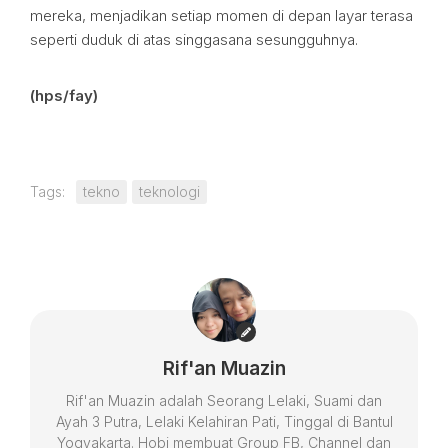
mereka, menjadikan setiap momen di depan layar terasa
seperti duduk di atas singgasana sesungguhnya.
(hps/fay)
Tags:
tekno
teknologi
Rif'an Muazin
Rif'an Muazin adalah Seorang Lelaki, Suami dan
Ayah 3 Putra, Lelaki Kelahiran Pati, Tinggal di Bantul
Yogyakarta. Hobi membuat Group FB, Channel dan