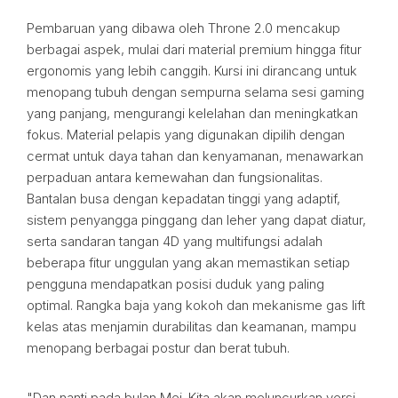
Pembaruan yang dibawa oleh Throne 2.0 mencakup
berbagai aspek, mulai dari material premium hingga fitur
ergonomis yang lebih canggih. Kursi ini dirancang untuk
menopang tubuh dengan sempurna selama sesi gaming
yang panjang, mengurangi kelelahan dan meningkatkan
fokus. Material pelapis yang digunakan dipilih dengan
cermat untuk daya tahan dan kenyamanan, menawarkan
perpaduan antara kemewahan dan fungsionalitas.
Bantalan busa dengan kepadatan tinggi yang adaptif,
sistem penyangga pinggang dan leher yang dapat diatur,
serta sandaran tangan 4D yang multifungsi adalah
beberapa fitur unggulan yang akan memastikan setiap
pengguna mendapatkan posisi duduk yang paling
optimal. Rangka baja yang kokoh dan mekanisme gas lift
kelas atas menjamin durabilitas dan keamanan, mampu
menopang berbagai postur dan berat tubuh.
"Dan nanti pada bulan Mei. Kita akan meluncurkan versi