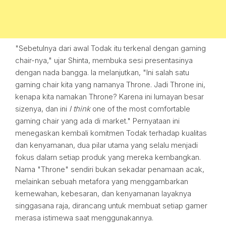
"Sebetulnya dari awal Todak itu terkenal dengan gaming
chair-nya," ujar Shinta, membuka sesi presentasinya
dengan nada bangga. Ia melanjutkan, "Ini salah satu
gaming chair kita yang namanya Throne. Jadi Throne ini,
kenapa kita namakan Throne? Karena ini lumayan besar
sizenya, dan ini
I think
one of the most comfortable
gaming chair yang ada di market." Pernyataan ini
menegaskan kembali komitmen Todak terhadap kualitas
dan kenyamanan, dua pilar utama yang selalu menjadi
fokus dalam setiap produk yang mereka kembangkan.
Nama "Throne" sendiri bukan sekadar penamaan acak,
melainkan sebuah metafora yang menggambarkan
kemewahan, kebesaran, dan kenyamanan layaknya
singgasana raja, dirancang untuk membuat setiap gamer
merasa istimewa saat menggunakannya.