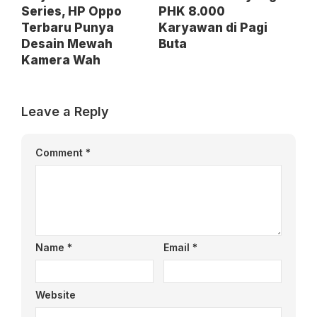
Series, HP Oppo
PHK 8.000
Terbaru Punya
Karyawan di Pagi
Desain Mewah
Buta
Kamera Wah
Leave a Reply
Comment
*
Name
*
Email
*
Website