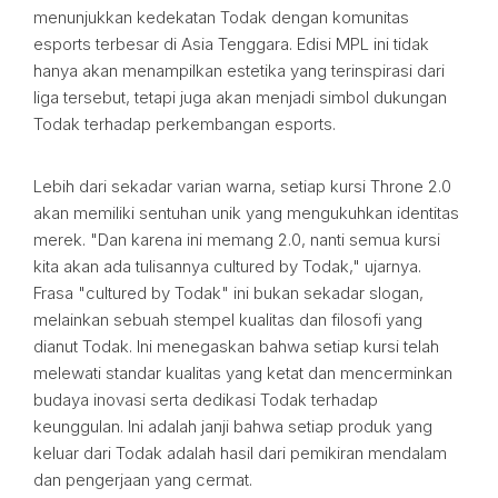
menunjukkan kedekatan Todak dengan komunitas
esports terbesar di Asia Tenggara. Edisi MPL ini tidak
hanya akan menampilkan estetika yang terinspirasi dari
liga tersebut, tetapi juga akan menjadi simbol dukungan
Todak terhadap perkembangan esports.
Lebih dari sekadar varian warna, setiap kursi Throne 2.0
akan memiliki sentuhan unik yang mengukuhkan identitas
merek. "Dan karena ini memang 2.0, nanti semua kursi
kita akan ada tulisannya cultured by Todak," ujarnya.
Frasa "cultured by Todak" ini bukan sekadar slogan,
melainkan sebuah stempel kualitas dan filosofi yang
dianut Todak. Ini menegaskan bahwa setiap kursi telah
melewati standar kualitas yang ketat dan mencerminkan
budaya inovasi serta dedikasi Todak terhadap
keunggulan. Ini adalah janji bahwa setiap produk yang
keluar dari Todak adalah hasil dari pemikiran mendalam
dan pengerjaan yang cermat.