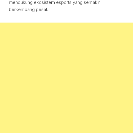
mendukung ekosistem esports yang semakin
berkembang pesat.