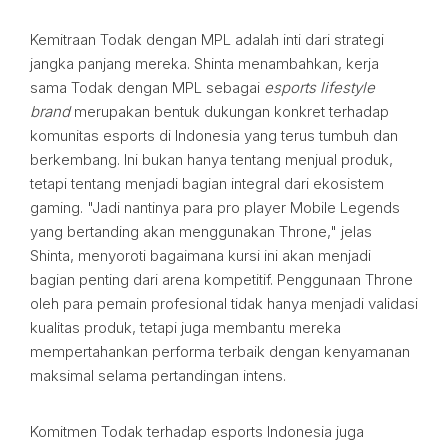
Kemitraan Todak dengan MPL adalah inti dari strategi
jangka panjang mereka. Shinta menambahkan, kerja
sama Todak dengan MPL sebagai
esports lifestyle
brand
merupakan bentuk dukungan konkret terhadap
komunitas esports di Indonesia yang terus tumbuh dan
berkembang. Ini bukan hanya tentang menjual produk,
tetapi tentang menjadi bagian integral dari ekosistem
gaming. "Jadi nantinya para pro player Mobile Legends
yang bertanding akan menggunakan Throne," jelas
Shinta, menyoroti bagaimana kursi ini akan menjadi
bagian penting dari arena kompetitif. Penggunaan Throne
oleh para pemain profesional tidak hanya menjadi validasi
kualitas produk, tetapi juga membantu mereka
mempertahankan performa terbaik dengan kenyamanan
maksimal selama pertandingan intens.
Komitmen Todak terhadap esports Indonesia juga