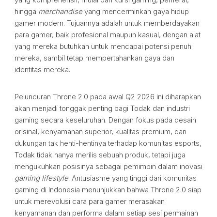
hingga
merchandise
yang mencerminkan gaya hidup
gamer modern. Tujuannya adalah untuk memberdayakan
para gamer, baik profesional maupun kasual, dengan alat
yang mereka butuhkan untuk mencapai potensi penuh
mereka, sambil tetap mempertahankan gaya dan
identitas mereka.
Peluncuran Throne 2.0 pada awal Q2 2026 ini diharapkan
akan menjadi tonggak penting bagi Todak dan industri
gaming secara keseluruhan. Dengan fokus pada desain
orisinal, kenyamanan superior, kualitas premium, dan
dukungan tak henti-hentinya terhadap komunitas esports,
Todak tidak hanya merilis sebuah produk, tetapi juga
mengukuhkan posisinya sebagai pemimpin dalam inovasi
gaming lifestyle
. Antusiasme yang tinggi dari komunitas
gaming di Indonesia menunjukkan bahwa Throne 2.0 siap
untuk merevolusi cara para gamer merasakan
kenyamanan dan performa dalam setiap sesi permainan