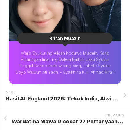
Rif'an Muazin
Wajib Syukur Ing Allaah Keduwe Mukmin, Kang
Pinaringan Iman ing Dalem Bathin, Laku Syukur
Tinggal Dosa sabab wirang Ising, Labete Syukur
Soyo Wuwuh Ati Yakin. - Syaikhina K.H. Ahmad Rifa'i
NEXT
Hasil All England 2026: Tekuk India, Alwi Farhan Melaju ke 16 Besar
PREVIOUS
Wardatina Mawa Dicecar 27 Pertanyaan Soal Dugaan Akses Ilegal CCTV Inara-Insanul, Kuasa Hukum Tegaskan Kliennya Kooperatif dan Tak Terlibat