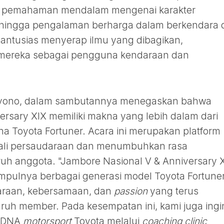
, pemahaman mendalam mengenai karakter
 hingga pengalaman berharga dalam berkendara 
a antusias menyerap ilmu yang dibagikan,
ereka sebagai pengguna kendaraan dan
Wiyono, dalam sambutannya menegaskan bahwa
rsary XIX memiliki makna yang lebih dalam dari
 Toyota Fortuner. Acara ini merupakan platform
tali persaudaraan dan menumbuhkan rasa
ruh anggota. "Jambore Nasional V & Anniversary 
pulnya berbagai generasi model Toyota Fortuner
daraan, kebersamaan, dan
passion
yang terus
ruh member. Pada kesempatan ini, kami juga ingi
a DNA
motorsport
Toyota melalui
coaching clinic