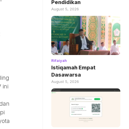
Pendidikan
August 5, 2026
t
Rifaiyah
Istiqamah Empat
Dasawarsa
ling
August 5, 2026
 ini
 dan
pi
yota