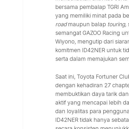
bersama pembalap TGRI Ama
yang memiliki minat pada b
road
maupun balap
touring
,
semangat GAZOO Racing un
Wiyono, mengutip dari siara
komitmen ID42NER untuk tida
serta dalam memajukan sema
Saat ini, Toyota Fortuner C
dengan kehadiran 27 chapter
membuktikan daya tarik dan
aktif yang mencapai lebih da
dan loyalitas para penggun
ID42NER tidak hanya sebatas
secara konsisten menunjukk