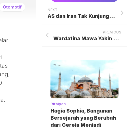
Otomotif
NEXT
AS dan Iran Tak Kunjung Damai, Trump Ingin Ketemu Mojtaba Khamenei
PREVIOUS
Wardatina Mawa Yakin Cerai, Tolak Restorative Justice dari Pihak Insanul dan Inara Rusli
elar
i
tas
ang,
0
ia.
Rifaiyah
Hagia Sophia, Bangunan
Bersejarah yang Berubah
dari Gereja Menjadi