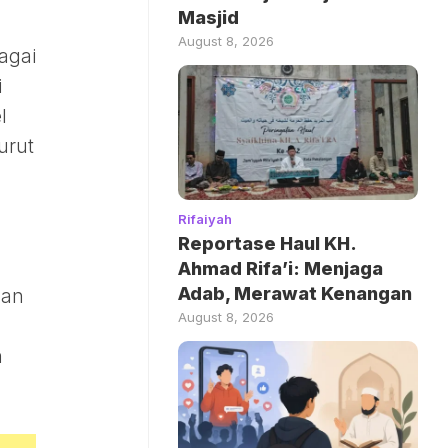
Masjid
August 8, 2026
agai
i
l
urut
Rifaiyah
Reportase Haul KH.
Ahmad Rifa’i: Menjaga
Adab, Merawat Kenangan
gan
August 8, 2026
n