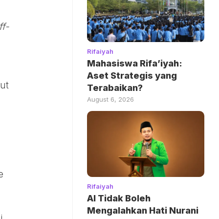
ff-
Rifaiyah
Mahasiswa Rifa’iyah:
Aset Strategis yang
ut
Terabaikan?
August 6, 2026
e
Rifaiyah
AI Tidak Boleh
Mengalahkan Hati Nurani
i