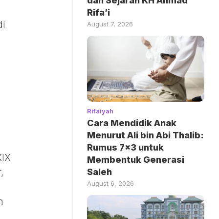
dan Sejarah KH Ahmad
Rifa’i
di
August 7, 2026
Rifaiyah
Cara Mendidik Anak
Menurut Ali bin Abi Thalib:
Rumus 7×3 untuk
XIX
Membentuk Generasi
Saleh
,
August 6, 2026
n