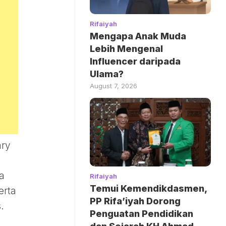
Rifaiyah
Mengapa Anak Muda
Lebih Mengenal
Influencer daripada
Ulama?
August 7, 2026
ary
a
Rifaiyah
Temui Kemendikdasmen,
erta
PP Rifa’iyah Dorong
.
Penguatan Pendidikan