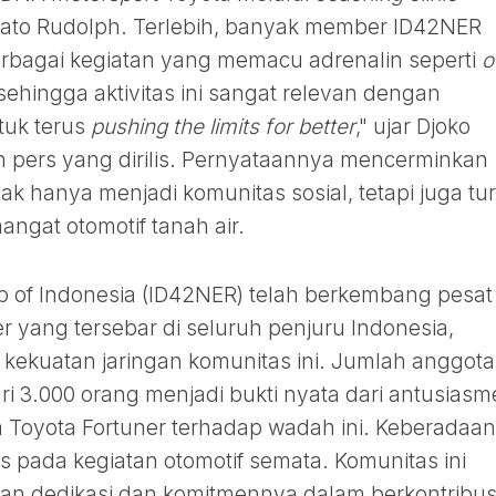
to Rudolph. Terlebih, banyak member ID42NER
erbagai kegiatan yang memacu adrenalin seperti
o
 sehingga aktivitas ini sangat relevan dengan
tuk terus
pushing the limits for better
," ujar Djoko
n pers yang dirilis. Pernyataannya mencerminkan
k hanya menjadi komunitas sosial, tetapi juga tur
ngat otomotif tanah air.
lub of Indonesia (ID42NER) telah berkembang pesat
 yang tersebar di seluruh penjuru Indonesia,
 kekuatan jaringan komunitas ini. Jumlah anggota
ri 3.000 orang menjadi bukti nyata dari antusiasm
a Toyota Fortuner terhadap wadah ini. Keberadaan
 pada kegiatan otomotif semata. Komunitas ini
an dedikasi dan komitmennya dalam berkontribus