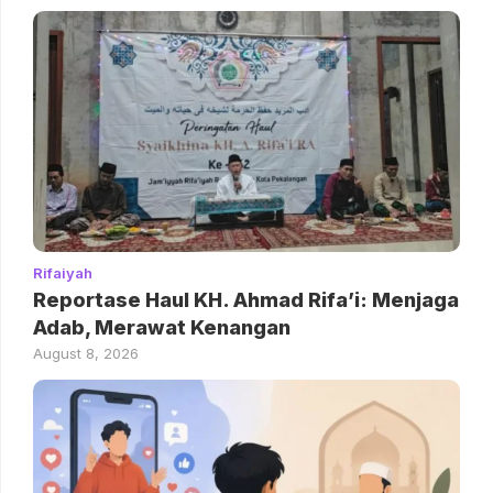
Rifaiyah
Reportase Haul KH. Ahmad Rifa’i: Menjaga
Adab, Merawat Kenangan
August 8, 2026