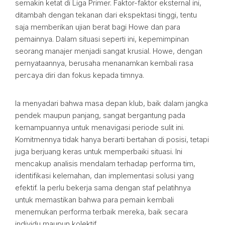
semakin ketat di Liga Primer. Faktor-faktor eksternal ini,
ditambah dengan tekanan dari ekspektasi tinggi, tentu
saja memberikan ujian berat bagi Howe dan para
pemainnya. Dalam situasi seperti ini, kepemimpinan
seorang manajer menjadi sangat krusial. Howe, dengan
pernyataannya, berusaha menanamkan kembali rasa
percaya diri dan fokus kepada timnya.
Ia menyadari bahwa masa depan klub, baik dalam jangka
pendek maupun panjang, sangat bergantung pada
kemampuannya untuk menavigasi periode sulit ini.
Komitmennya tidak hanya berarti bertahan di posisi, tetapi
juga berjuang keras untuk memperbaiki situasi. Ini
mencakup analisis mendalam terhadap performa tim,
identifikasi kelemahan, dan implementasi solusi yang
efektif. Ia perlu bekerja sama dengan staf pelatihnya
untuk memastikan bahwa para pemain kembali
menemukan performa terbaik mereka, baik secara
individu maupun kolektif.