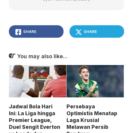
SHARE
SHARE
You may also like...
Jadwal Bola Hari
Persebaya
Ini: La Liga hingga
Optimistis Menatap
Premier League,
Laga Krusial
Duel Sengit Everton
Melawan Persib