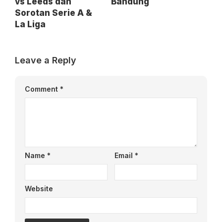
vs Leeds dan
Bandung
Sorotan Serie A &
La Liga
Leave a Reply
Comment
*
Name
*
Email
*
Website