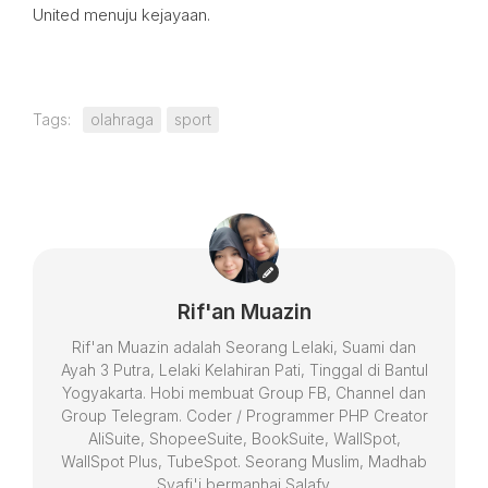
United menuju kejayaan.
Tags:
olahraga
sport
Rif'an Muazin
Rif'an Muazin adalah Seorang Lelaki, Suami dan
Ayah 3 Putra, Lelaki Kelahiran Pati, Tinggal di Bantul
Yogyakarta. Hobi membuat Group FB, Channel dan
Group Telegram. Coder / Programmer PHP Creator
AliSuite, ShopeeSuite, BookSuite, WallSpot,
WallSpot Plus, TubeSpot. Seorang Muslim, Madhab
Syafi'i bermanhaj Salafy.