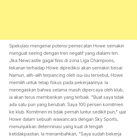
Spekulasi mengenai potensi pemecatan Howe semakin
menguat seiring dengan tren negatif yang dialami tim.
Jika Newcastle gagal finis di zona Liga Champions,
tekanan terhadap Howe diprediksi akan semakin besar.
Namun, alih-alih terpancing oleh isu-isu tersebut, Howe
memilih untuk tetap fokus pada pekerjaannya. Ia
menegaskan bahwa selama masih dipercaya oleh klub,
ia akan terus memberikan yang terbaik. "Buat saya tidak
ada satu pun yang berubah. Saya 100 persen komitmen
ke klub. Komitmen ini tidak pernah luntur sedikit pun," ujar
Howe dalam sebuah wawancara dengan Sky Sports,
menunjukkan determinasi yang kuat di tengah
ketidakpastian. Ia menambahkan, "Saya sudah bekerja