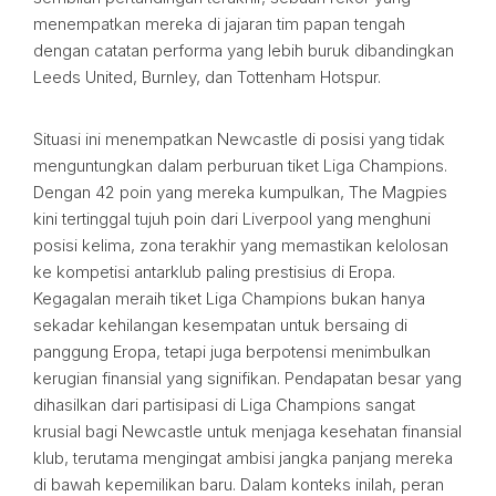
menempatkan mereka di jajaran tim papan tengah
dengan catatan performa yang lebih buruk dibandingkan
Leeds United, Burnley, dan Tottenham Hotspur.
Situasi ini menempatkan Newcastle di posisi yang tidak
menguntungkan dalam perburuan tiket Liga Champions.
Dengan 42 poin yang mereka kumpulkan, The Magpies
kini tertinggal tujuh poin dari Liverpool yang menghuni
posisi kelima, zona terakhir yang memastikan kelolosan
ke kompetisi antarklub paling prestisius di Eropa.
Kegagalan meraih tiket Liga Champions bukan hanya
sekadar kehilangan kesempatan untuk bersaing di
panggung Eropa, tetapi juga berpotensi menimbulkan
kerugian finansial yang signifikan. Pendapatan besar yang
dihasilkan dari partisipasi di Liga Champions sangat
krusial bagi Newcastle untuk menjaga kesehatan finansial
klub, terutama mengingat ambisi jangka panjang mereka
di bawah kepemilikan baru. Dalam konteks inilah, peran