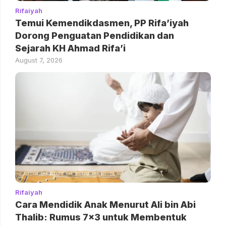
Rifaiyah
Temui Kemendikdasmen, PP Rifa’iyah
Dorong Penguatan Pendidikan dan
Sejarah KH Ahmad Rifa’i
August 7, 2026
Rifaiyah
Cara Mendidik Anak Menurut Ali bin Abi
Thalib: Rumus 7×3 untuk Membentuk