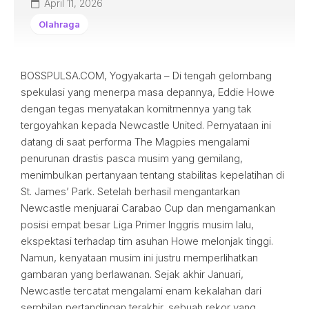
April 11, 2026
Olahraga
BOSSPULSA.COM, Yogyakarta – Di tengah gelombang
spekulasi yang menerpa masa depannya, Eddie Howe
dengan tegas menyatakan komitmennya yang tak
tergoyahkan kepada Newcastle United. Pernyataan ini
datang di saat performa The Magpies mengalami
penurunan drastis pasca musim yang gemilang,
menimbulkan pertanyaan tentang stabilitas kepelatihan di
St. James’ Park. Setelah berhasil mengantarkan
Newcastle menjuarai Carabao Cup dan mengamankan
posisi empat besar Liga Primer Inggris musim lalu,
ekspektasi terhadap tim asuhan Howe melonjak tinggi.
Namun, kenyataan musim ini justru memperlihatkan
gambaran yang berlawanan. Sejak akhir Januari,
Newcastle tercatat mengalami enam kekalahan dari
sembilan pertandingan terakhir, sebuah rekor yang