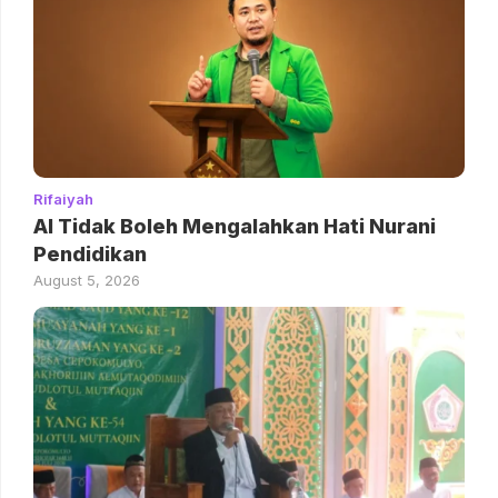
Rifaiyah
AI Tidak Boleh Mengalahkan Hati Nurani
Pendidikan
August 5, 2026