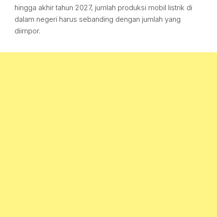
hingga akhir tahun 2027, jumlah produksi mobil listrik di
dalam negeri harus sebanding dengan jumlah yang
diimpor.