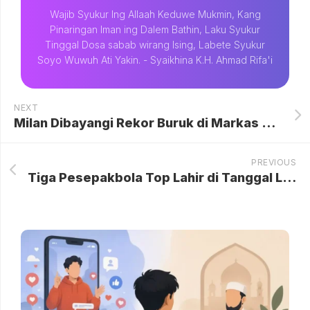
Wajib Syukur Ing Allaah Keduwe Mukmin, Kang
Pinaringan Iman ing Dalem Bathin, Laku Syukur
Tinggal Dosa sabab wirang Ising, Labete Syukur
Soyo Wuwuh Ati Yakin. - Syaikhina K.H. Ahmad Rifa'i
NEXT
Milan Dibayangi Rekor Buruk di Markas Cremonese: Misi Bangkit Terganjal Sejarah Kelam di Stadio Giovanni Zini
PREVIOUS
Tiga Pesepakbola Top Lahir di Tanggal Langka, Belum Ulang Tahun Lagi Sejak 2024