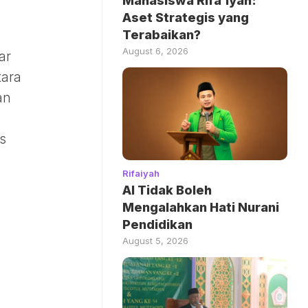
Mahasiswa Rifa’iyah:
Aset Strategis yang
Terabaikan?
August 6, 2026
ar
tara
an
s
Rifaiyah
AI Tidak Boleh
Mengalahkan Hati Nurani
Pendidikan
August 5, 2026