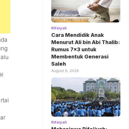
Rifaiyah
Cara Mendidik Anak
ada
Menurut Ali bin Abi Thalib:
ung
Rumus 7×3 untuk
Membentuk Generasi
lalu
Saleh
August 6, 2026
ai
rtai
ar
Rifaiyah