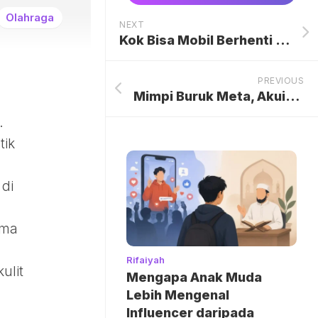
Olahraga
NEXT
Kok Bisa Mobil Berhenti di Tengah Rel Kereta, Apa Sebabnya?
PREVIOUS
Mimpi Buruk Meta, Akuisisi Startup AI Manus Dijegal China
.
tik
 di
ama
Rifaiyah
ulit
Mengapa Anak Muda
Lebih Mengenal
Influencer daripada