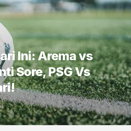
ari Ini: Arema vs
ti Sore, PSG Vs
ri!