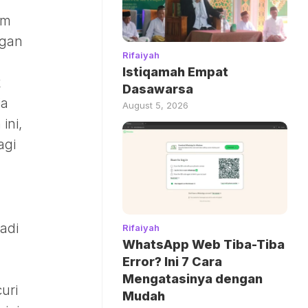
im
ngan
Rifaiyah
Istiqamah Empat
k
Dasawarsa
ia
August 5, 2026
ini,
agi
adi
Rifaiyah
WhatsApp Web Tiba-Tiba
Error? Ini 7 Cara
Mengatasinya dengan
uri
Mudah