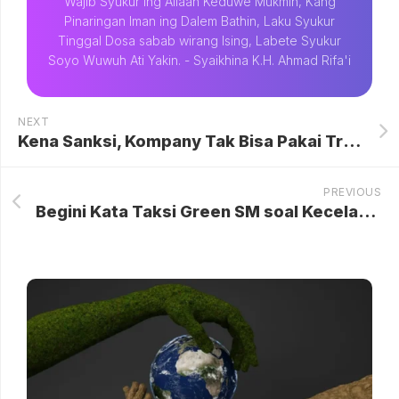
Wajib Syukur Ing Allaah Keduwe Mukmin, Kang
Pinaringan Iman ing Dalem Bathin, Laku Syukur
Tinggal Dosa sabab wirang Ising, Labete Syukur
Soyo Wuwuh Ati Yakin. - Syaikhina K.H. Ahmad Rifa'i
NEXT
Kena Sanksi, Kompany Tak Bisa Pakai Trik Mourinho ke Ruang Ganti
PREVIOUS
Begini Kata Taksi Green SM soal Kecelakaan Kereta di Bekasi