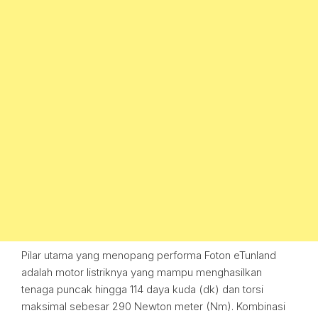
Pilar utama yang menopang performa Foton eTunland
adalah motor listriknya yang mampu menghasilkan
tenaga puncak hingga 114 daya kuda (dk) dan torsi
maksimal sebesar 290 Newton meter (Nm). Kombinasi