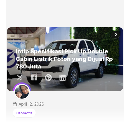
0
Intip Spesifikasi Pick Up Double
Cabin Listrik Foton yang Dijual Rp
780 Juta
April 12, 2026
Otomotif