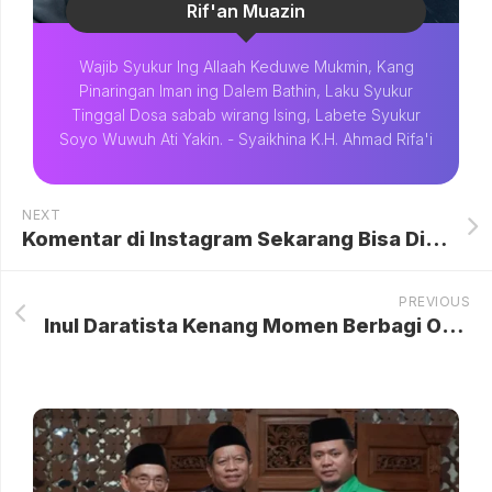
Rif'an Muazin
Wajib Syukur Ing Allaah Keduwe Mukmin, Kang
Pinaringan Iman ing Dalem Bathin, Laku Syukur
Tinggal Dosa sabab wirang Ising, Labete Syukur
Soyo Wuwuh Ati Yakin. - Syaikhina K.H. Ahmad Rifa'i
NEXT
Komentar di Instagram Sekarang Bisa Diedit, Tapi…
PREVIOUS
Inul Daratista Kenang Momen Berbagi Obat dan Kekuatan dengan Vidi Aldiano di Makam TPU Tanah Kusir