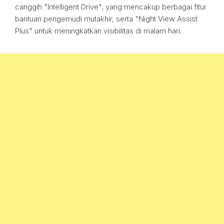
canggih "Intelligent Drive", yang mencakup berbagai fitur
bantuan pengemudi mutakhir, serta "Night View Assist
Plus" untuk meningkatkan visibilitas di malam hari.