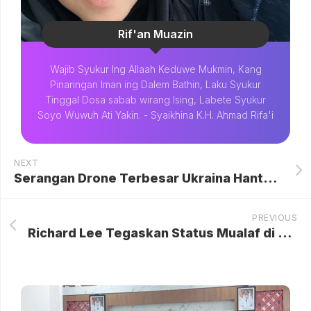
Rif'an Muazin
Wajib Syukur Ing Allaah Keduwe Mukmin, Kang
Pinaringan Iman ing Dalem Bathin, Laku Syukur
Tinggal Dosa sabab wirang Ising, Labete Syukur
Soyo Wuwuh Ati Yakin. - Syaikhina K.H. Ahmad Rifa'i
NEXT
Serangan Drone Terbesar Ukraina Hantam Moskow, Kilang Minyak Terbakar
PREVIOUS
Richard Lee Tegaskan Status Mualaf di Hadapan Hakim, Kuatkan Keyakinan di Tengah Tuduhan Pencitraan