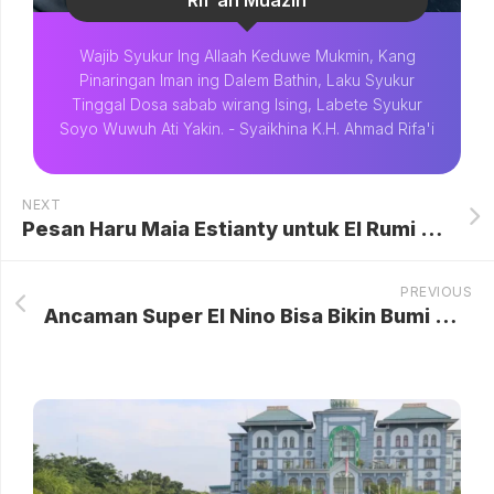
Rif'an Muazin
Wajib Syukur Ing Allaah Keduwe Mukmin, Kang
Pinaringan Iman ing Dalem Bathin, Laku Syukur
Tinggal Dosa sabab wirang Ising, Labete Syukur
Soyo Wuwuh Ati Yakin. - Syaikhina K.H. Ahmad Rifa'i
NEXT
Pesan Haru Maia Estianty untuk El Rumi dan Syifa Hadju: Cinta Kami Selalu Menemanimu di Setiap Langkah Kehidupan Baru
PREVIOUS
Ancaman Super El Nino Bisa Bikin Bumi Makin Mendidih