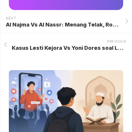
NEXT
Al Najma Vs Al Nassr: Menang Telak, Ronaldo dkk. ke Puncak
PREVIOUS
Kasus Lesti Kejora Vs Yoni Dores soal Langgar Hak Cipta Resmi Ditutup: Keadilan Berpihak pada Sang Biduan