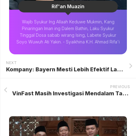
Rif'an Muazin
Wajib Syukur Ing Allaah Keduwe Mukmin, Kang
Pinaringan Iman ing Dalem Bathin, Laku Syukur
Tinggal Dosa sabab wirang Ising, Labete Syukur
Soyo Wuwuh Ati Yakin. - Syaikhina K.H. Ahmad Rifa'i
NEXT
Kompany: Bayern Mesti Lebih Efektif Lagi untuk Mengatasi PSG di Kandang
PREVIOUS
VinFast Masih Investigasi Mendalam Taksi Green SM yang Berhenti di Perlintasan KA, Korban Tewas Bertambah Jadi 15 Orang