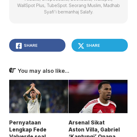
WallSpot Plus, TubeSpot. Seorang Muslim, Madhab
Syafi'i bermanhaj Salafy.
SHARE
SHARE
You may also like...
Pernyataan
Arsenal Sikat
Lengkap Fede
Aston Villa, Gabriel
Valverde soal
‘Kantungi’ Onana