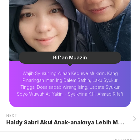
Rif'an Muazin
Wajib Syukur Ing Allaah Keduwe Mukmin, Kang
Pinaringan Iman ing Dalem Bathin, Laku Syukur
Tinggal Dosa sabab wirang Ising, Labete Syukur
Soyo Wuwuh Ati Yakin. - Syaikhina K.H. Ahmad Rifa'i
NEXT
Haldy Sabri Akui Anak-anaknya Lebih Melekat pada Irish Bella: "Ayah Jadi Nomor Dua"