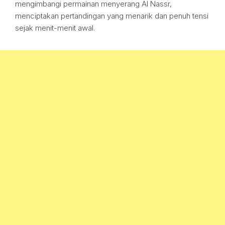
mengimbangi permainan menyerang Al Nassr,
menciptakan pertandingan yang menarik dan penuh tensi
sejak menit-menit awal.