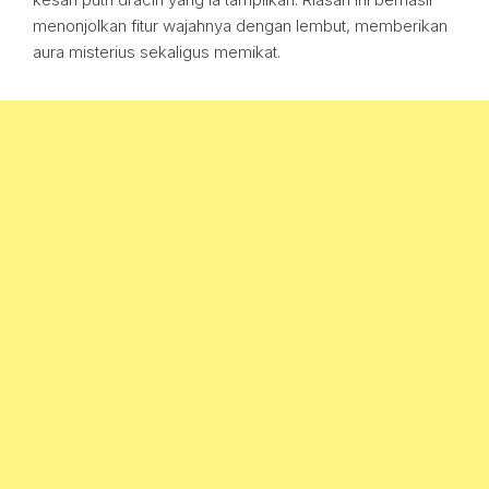
menonjolkan fitur wajahnya dengan lembut, memberikan
aura misterius sekaligus memikat.