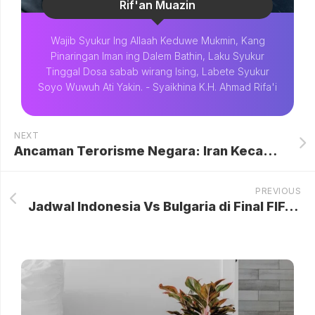
Rif'an Muazin
Wajib Syukur Ing Allaah Keduwe Mukmin, Kang
Pinaringan Iman ing Dalem Bathin, Laku Syukur
Tinggal Dosa sabab wirang Ising, Labete Syukur
Soyo Wuwuh Ati Yakin. - Syaikhina K.H. Ahmad Rifa'i
NEXT
Ancaman Terorisme Negara: Iran Kecam Daftar Target Pembunuhan Pejabat Tinggi oleh AS dan Israel
PREVIOUS
Jadwal Indonesia Vs Bulgaria di Final FIFA Series 2026: Garuda Siap Hadapi Raksasa Eropa di GBK