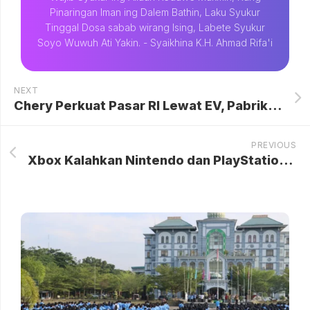
Pinaringan Iman ing Dalem Bathin, Laku Syukur
Tinggal Dosa sabab wirang Ising, Labete Syukur
Soyo Wuwuh Ati Yakin. - Syaikhina K.H. Ahmad Rifa'i
NEXT
Chery Perkuat Pasar RI Lewat EV, Pabrik Baru Siap Dibangun
PREVIOUS
Xbox Kalahkan Nintendo dan PlayStation Sebagai Penerbit Game Teratas di Metacritic pada Tahun 2025