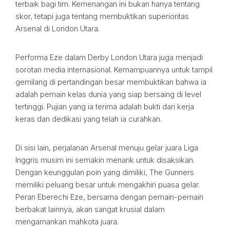
terbaik bagi tim. Kemenangan ini bukan hanya tentang
skor, tetapi juga tentang membuktikan superioritas
Arsenal di London Utara.
Performa Eze dalam Derby London Utara juga menjadi
sorotan media internasional. Kemampuannya untuk tampil
gemilang di pertandingan besar membuktikan bahwa ia
adalah pemain kelas dunia yang siap bersaing di level
tertinggi. Pujian yang ia terima adalah bukti dari kerja
keras dan dedikasi yang telah ia curahkan.
Di sisi lain, perjalanan Arsenal menuju gelar juara Liga
Inggris musim ini semakin menarik untuk disaksikan.
Dengan keunggulan poin yang dimiliki, The Gunners
memiliki peluang besar untuk mengakhiri puasa gelar.
Peran Eberechi Eze, bersama dengan pemain-pemain
berbakat lainnya, akan sangat krusial dalam
mengamankan mahkota juara.