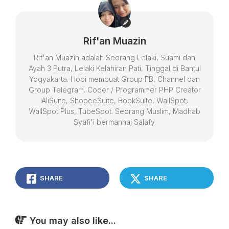
Rif'an Muazin
Rif'an Muazin adalah Seorang Lelaki, Suami dan
Ayah 3 Putra, Lelaki Kelahiran Pati, Tinggal di Bantul
Yogyakarta. Hobi membuat Group FB, Channel dan
Group Telegram. Coder / Programmer PHP Creator
AliSuite, ShopeeSuite, BookSuite, WallSpot,
WallSpot Plus, TubeSpot. Seorang Muslim, Madhab
Syafi'i bermanhaj Salafy.
SHARE
SHARE
You may also like...