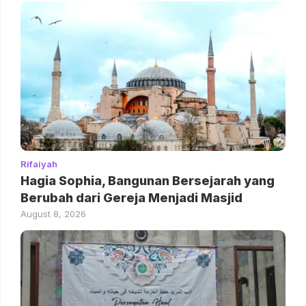
Rifaiyah
Hagia Sophia, Bangunan Bersejarah yang
Berubah dari Gereja Menjadi Masjid
August 8, 2026