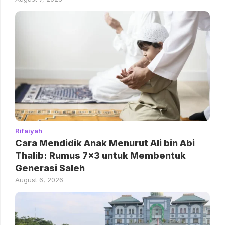
Rifaiyah
Cara Mendidik Anak Menurut Ali bin Abi
Thalib: Rumus 7×3 untuk Membentuk
Generasi Saleh
August 6, 2026