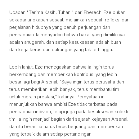
Ucapan "Terima Kasih, Tuhan!" dari Eberechi Eze bukan
sekadar ungkapan sesaat, melainkan sebuah refleksi dari
perjalanan hidupnya yang penuh perjuangan dan
pencapaian. Ia menyadari bahwa bakat yang dimilikinya
adalah anugerah, dan setiap kesuksesan adalah buah
dari kerja keras dan dukungan yang tak terhingga.
Lebih lanjut, Eze menegaskan bahwa ia ingin terus
berkembang dan memberikan kontribusi yang lebih
besar lagi bagi Arsenal. "Saya ingin terus berusaha dan
terus memberikan lebih banyak, terus membantu tim
untuk meraih prestasi," katanya. Pernyataan ini
menunjukkan bahwa ambisi Eze tidak terbatas pada
pencapaian individu, tetapi juga pada kesuksesan kolektif
tim. Ia ingin menjadi bagian dari sejarah kejayaan Arsenal,
dan itu berarti ia harus terus berjuang dan memberikan
yang terbaik dalam setiap pertandingan.