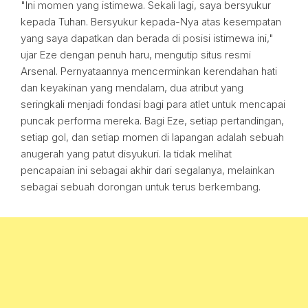
"Ini momen yang istimewa. Sekali lagi, saya bersyukur
kepada Tuhan. Bersyukur kepada-Nya atas kesempatan
yang saya dapatkan dan berada di posisi istimewa ini,"
ujar Eze dengan penuh haru, mengutip situs resmi
Arsenal. Pernyataannya mencerminkan kerendahan hati
dan keyakinan yang mendalam, dua atribut yang
seringkali menjadi fondasi bagi para atlet untuk mencapai
puncak performa mereka. Bagi Eze, setiap pertandingan,
setiap gol, dan setiap momen di lapangan adalah sebuah
anugerah yang patut disyukuri. Ia tidak melihat
pencapaian ini sebagai akhir dari segalanya, melainkan
sebagai sebuah dorongan untuk terus berkembang.