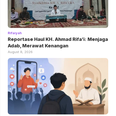
Rifaiyah
Reportase Haul KH. Ahmad Rifa’i: Menjaga
Adab, Merawat Kenangan
August 8, 2026