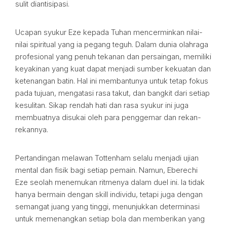
sulit diantisipasi.
Ucapan syukur Eze kepada Tuhan mencerminkan nilai-
nilai spiritual yang ia pegang teguh. Dalam dunia olahraga
profesional yang penuh tekanan dan persaingan, memiliki
keyakinan yang kuat dapat menjadi sumber kekuatan dan
ketenangan batin. Hal ini membantunya untuk tetap fokus
pada tujuan, mengatasi rasa takut, dan bangkit dari setiap
kesulitan. Sikap rendah hati dan rasa syukur ini juga
membuatnya disukai oleh para penggemar dan rekan-
rekannya.
Pertandingan melawan Tottenham selalu menjadi ujian
mental dan fisik bagi setiap pemain. Namun, Eberechi
Eze seolah menemukan ritmenya dalam duel ini. Ia tidak
hanya bermain dengan skill individu, tetapi juga dengan
semangat juang yang tinggi, menunjukkan determinasi
untuk memenangkan setiap bola dan memberikan yang