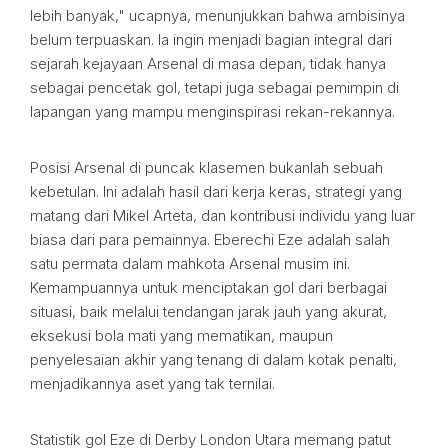
lebih banyak," ucapnya, menunjukkan bahwa ambisinya
belum terpuaskan. Ia ingin menjadi bagian integral dari
sejarah kejayaan Arsenal di masa depan, tidak hanya
sebagai pencetak gol, tetapi juga sebagai pemimpin di
lapangan yang mampu menginspirasi rekan-rekannya.
Posisi Arsenal di puncak klasemen bukanlah sebuah
kebetulan. Ini adalah hasil dari kerja keras, strategi yang
matang dari Mikel Arteta, dan kontribusi individu yang luar
biasa dari para pemainnya. Eberechi Eze adalah salah
satu permata dalam mahkota Arsenal musim ini.
Kemampuannya untuk menciptakan gol dari berbagai
situasi, baik melalui tendangan jarak jauh yang akurat,
eksekusi bola mati yang mematikan, maupun
penyelesaian akhir yang tenang di dalam kotak penalti,
menjadikannya aset yang tak ternilai.
Statistik gol Eze di Derby London Utara memang patut