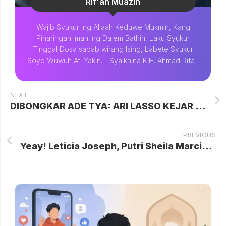
Rif'an Muazin
Wajib Syukur Ing Allaah Keduwe Mukmin, Kang
Pinaringan Iman ing Dalem Bathin, Laku Syukur
Tinggal Dosa sabab wirang Ising, Labete Syukur
Soyo Wuwuh Ati Yakin. - Syaikhina K.H. Ahmad Rifa'i
NEXT
DIBONGKAR ADE TYA: ARI LASSO KEJAR DULUAN, BUKAN DIA YANG GATAL! PERSELINGKUHAN DENGAN DEARLY JOSHUA MERETAS HUBUNGAN?
PREVIOUS
Yeay! Leticia Joseph, Putri Sheila Marcia Jadi GADIS Sampul 2025