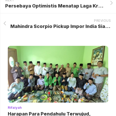
NEXT
Persebaya Optimistis Menatap Laga Krusial Melawan Persib Bandung
PREVIOUS
Mahindra Scorpio Pickup Impor India Siap Bertarung di Tanah Air, Klaim Tangguh dengan Biodiesel B50 dan Kemampuan Off-road Ekstrem
Rifaiyah
Harapan Para Pendahulu Terwujud,