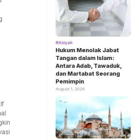
s
g
Rifaiyah
Hukum Menolak Jabat
Tangan dalam Islam:
Antara Adab, Tawaduk,
dan Martabat Seorang
Pemimpin
August 1, 2026
if
nal
gkin
vasi