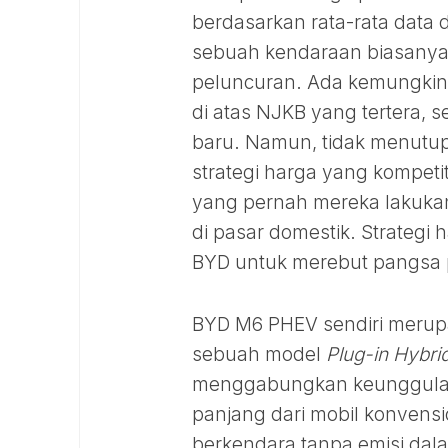
berdasarkan rata-rata data d
sebuah kendaraan biasanya
peluncuran. Ada kemungkina
di atas NJKB yang tertera,
baru. Namun, tidak menut
strategi harga yang kompet
yang pernah mereka lakukan
di pasar domestik. Strategi 
BYD untuk merebut pangsa p
BYD M6 PHEV sendiri merupa
sebuah model
Plug-in Hybri
menggabungkan keunggulan 
panjang dari mobil konven
berkendara tanpa emisi dala