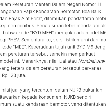
 Dalam Peraturan Menteri Dalam Negeri Nomor 11
engenaan Pajak Kendaraan Bermotor, Bea Balik
an Pajak Alat Berat, ditemukan pendaftaran mobi
segmen minibus. Penelusuran lebih mendalam ol
kan bahwa kode "BYD MEH" merujuk pada model M
gi PHEV. Sementara itu, versi listrik murni dari m
 kode "MEE". Keberadaan tujuh unit BYD M6 den
lam peraturan tersebut semakin memperkuat
odel ini. Menariknya, nilai jual atau
Nominal Jual
ang tertera dalam peraturan tersebut bervariasi,
 Rp 123 juta.
 nilai jual yang tercantum dalam NJKB bukanlah
 ditawarkan kepada konsumen. NJKB sendiri
mum suatu kendaraan bermotor, yang ditentukan