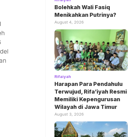
Bolehkah Wali Fasiq
Menikahkan Putrinya?
August 4, 2026
l
eh
6
odel
gan
Rifaiyah
Harapan Para Pendahulu
Terwujud, Rifa’iyah Resmi
Memiliki Kepengurusan
Wilayah di Jawa Timur
August 3, 2026