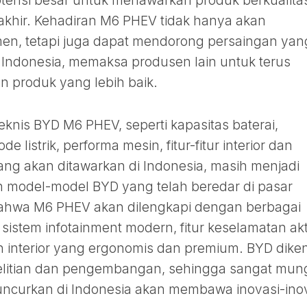
 potensi besar untuk menawarkan produk berkualita
akhir. Kehadiran M6 PHEV tidak hanya akan
en, tetapi juga dapat mendorong persaingan yan
if Indonesia, memaksa produsen lain untuk terus
n produk yang lebih baik.
teknis BYD M6 PHEV, seperti kapasitas baterai,
listrik, performa mesin, fitur-fitur interior dan
m yang akan ditawarkan di Indonesia, masih menjadi
n model-model BYD yang telah beredar di pasar
 bahwa M6 PHEV akan dilengkapi dengan berbagai
sistem infotainment modern, fitur keselamatan akt
ain interior yang ergonomis dan premium. BYD dike
litian dan pengembangan, sehingga sangat mun
ncurkan di Indonesia akan membawa inovasi-ino