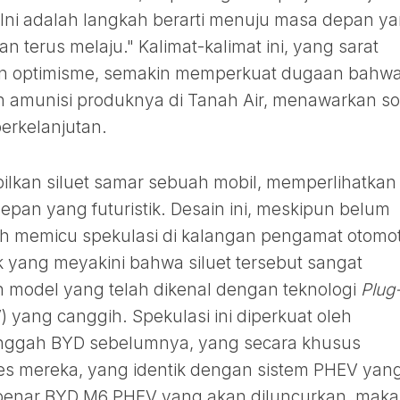
s. Ini adalah langkah berarti menuju masa depan y
an terus melaju." Kalimat-kalimat ini, yang sarat
dan optimisme, semakin memperkuat dugaan bahw
amunisi produknya di Tanah Air, menawarkan so
berkelanjutan.
lkan siluet samar sebuah mobil, memperlihatkan
epan yang futuristik. Desain ini, meskipun belum
h memicu spekulasi di kalangan pengamat otomot
k yang meyakini bahwa siluet tersebut sangat
 model yang telah dikenal dengan teknologi
Plug
 yang canggih. Spekulasi ini diperkuat oleh
unggah BYD sebelumnya, yang secara khusus
ies mereka, yang identik dengan sistem PHEV yan
 benar BYD M6 PHEV yang akan diluncurkan, maka 