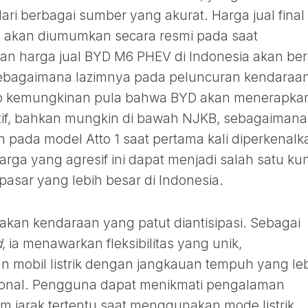
ari berbagai sumber yang akurat. Harga jual final
 akan diumumkan secara resmi pada saat
n harga jual BYD M6 PHEV di Indonesia akan be
 sebagaimana lazimnya pada peluncuran kendaraa
up kemungkinan pula bahwa BYD akan menerapka
itif, bahkan mungkin di bawah NJKB, sebagaimana
 pada model Atto 1 saat pertama kali diperkenalk
harga yang agresif ini dapat menjadi salah satu ku
asar yang lebih besar di Indonesia.
kan kendaraan yang patut diantisipasi. Sebagai
d
, ia menawarkan fleksibilitas yang unik,
mobil listrik dengan jangkauan tempuh yang le
sional. Pengguna dapat menikmati pengalaman
m jarak tertentu saat menggunakan mode listrik