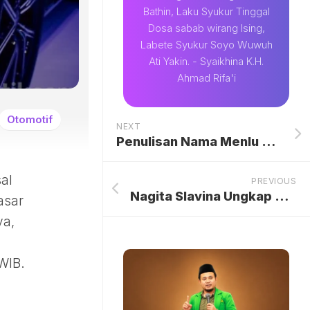
Bathin, Laku Syukur Tinggal
Dosa sabab wirang Ising,
Labete Syukur Soyo Wuwuh
Ati Yakin. - Syaikhina K.H.
Ahmad Rifa'i
Otomotif
NEXT
Penulisan Nama Menlu AS Diganti demi Bisa Masuk China.
al
PREVIOUS
Nagita Slavina Ungkap Honor Fantastis Rp 4,5 Juta di Usia 13 Tahun sebagai Model Iklan: Kisah Awal Karier Sang Ikon
asar
ya,
WIB.