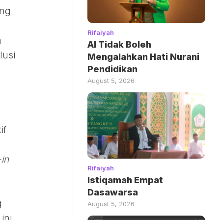
ang
Rifaiyah
a
AI Tidak Boleh
lusi
Mengalahkan Hati Nurani
Pendidikan
August 5, 2026
if
-in
Rifaiyah
Istiqamah Empat
Dasawarsa
g
August 5, 2026
ini