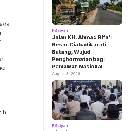
rada
Rifaiyah
n
Jalan KH. Ahmad Rifa’i
n
Resmi Diabadikan di
Batang, Wujud
an
Penghormatan bagi
Pahlawan Nasional
nci
August 3, 2026
bih
Rifaiyah