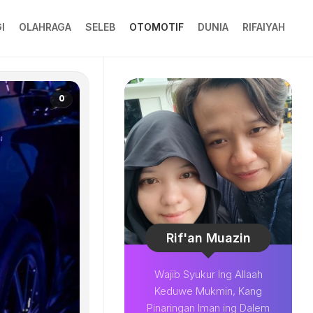
I
OLAHRAGA
SELEB
OTOMOTIF
DUNIA
RIFAIYAH
0
Rif'an Muazin
Wajib Syukur Ing Allaah
Keduwe Mukmin, Kang
Pinaringan Iman ing Dalem