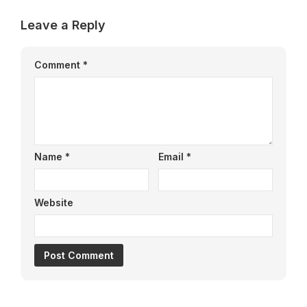
Leave a Reply
Comment
*
Name
*
Email
*
Website