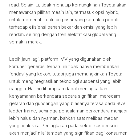
road. Selain itu, tidak menutup kemungkinan Toyota akan
menawarkan pilihan mesin lain, termasuk opsi hybrid,
untuk memenuhi tuntutan pasar yang semakin peduli
terhadap efisiensi bahan bakar dan emisi yang lebih
rendah, seiring dengan tren elektrifikasi global yang
semakin marak.
Lebih jauh lagi, platform IMV yang digunakan oleh
Fortuner generasi terbaru ini tidak hanya memberikan
fondasi yang kokoh, tetapi juga memungkinkan Toyota
untuk mengintegrasikan teknologi suspensi yang lebih
canggih. Hal ini diharapkan dapat meningkatkan
kenyamanan berkendara secara signifikan, meredam
getaran dan guncangan yang biasanya terasa pada SUV
ladder frame, sehingga pengalaman berkendara menjadi
lebih halus dan nyaman, bahkan saat melibas medan
yang tidak rata. Peningkatan pada sektor suspensi ini
akan menjadi nilai tambah yang signifikan bagi konsumen