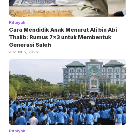
Rifaiyah
Cara Mendidik Anak Menurut Ali bin Abi
Thalib: Rumus 7×3 untuk Membentuk
Generasi Saleh
August 6, 2026
Rifaiyah