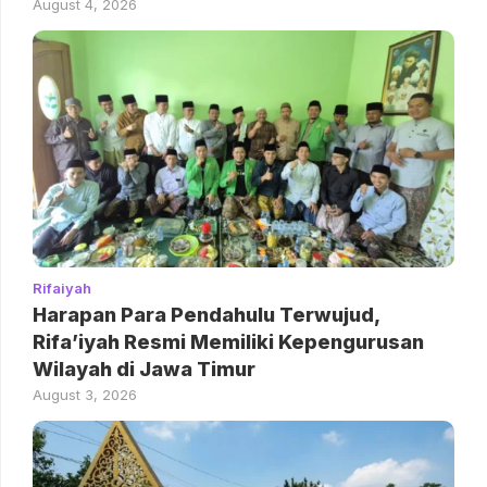
August 4, 2026
Rifaiyah
Harapan Para Pendahulu Terwujud,
Rifa’iyah Resmi Memiliki Kepengurusan
Wilayah di Jawa Timur
August 3, 2026