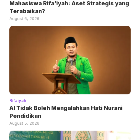
Mahasiswa Rifa’iyah: Aset Strategis yang
Terabaikan?
August 6, 2026
Rifaiyah
AI Tidak Boleh Mengalahkan Hati Nurani
Pendidikan
August 5, 2026