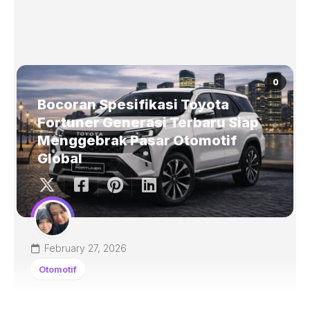
0
Bocoran Spesifikasi Toyota
Fortuner Generasi Terbaru Siap
Menggebrak Pasar Otomotif
Global
February 27, 2026
Otomotif